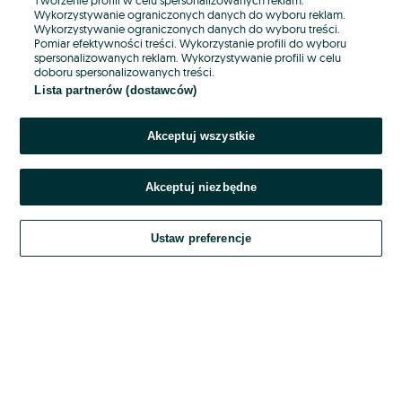
Wykorzystywanie ograniczonych danych do wyboru reklam.
Wykorzystywanie ograniczonych danych do wyboru treści.
Hasło
Pomiar efektywności treści. Wykorzystanie profili do wyboru
spersonalizowanych reklam. Wykorzystywanie profili w celu
doboru spersonalizowanych treści.
Lista partnerów (dostawców)
Nie pamiętasz hasła?
Akceptuj wszystkie
Zaloguj się
Akceptuj niezbędne
Kontynuując za pośrednictwem jednego z dostawców wskazanych powyżej,
akceptuję
OLX.pl w jego aktualnym brzmieniu.
Ustaw preferencje
Regulamin serwisu