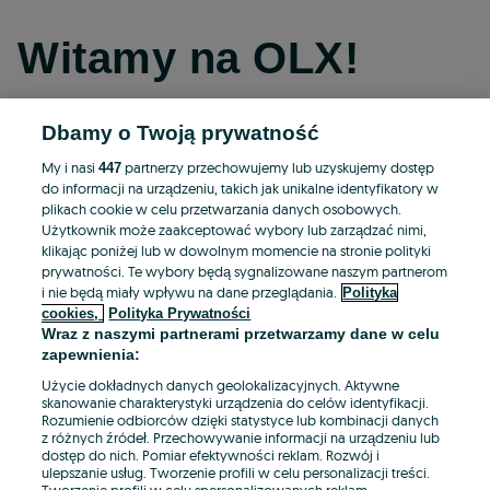
Witamy na OLX!
Dbamy o Twoją prywatność
Kontynuuj przez Facebooka
My i nasi
partnerzy przechowujemy lub uzyskujemy dostęp
447
do informacji na urządzeniu, takich jak unikalne identyfikatory w
Kontynuuj przez konto Apple
plikach cookie w celu przetwarzania danych osobowych.
Użytkownik może zaakceptować wybory lub zarządzać nimi,
klikając poniżej lub w dowolnym momencie na stronie polityki
prywatności. Te wybory będą sygnalizowane naszym partnerom
Kontynuuj przez konto Google
i nie będą miały wpływu na dane przeglądania.
Polityka
cookies,
Polityka Prywatności
Wraz z naszymi partnerami przetwarzamy dane w celu
LUB
zapewnienia:
Zaloguj się
Załóż konto
Użycie dokładnych danych geolokalizacyjnych. Aktywne
skanowanie charakterystyki urządzenia do celów identyfikacji.
Rozumienie odbiorców dzięki statystyce lub kombinacji danych
E-mail
z różnych źródeł. Przechowywanie informacji na urządzeniu lub
dostęp do nich. Pomiar efektywności reklam. Rozwój i
ulepszanie usług. Tworzenie profili w celu personalizacji treści.
Tworzenie profili w celu spersonalizowanych reklam.