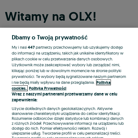
Witamy na OLX!
Dbamy o Twoją prywatność
Kontynuuj przez Facebooka
My i nasi
447
partnerzy przechowujemy lub uzyskujemy dostęp
do informacji na urządzeniu, takich jak unikalne identyfikatory w
Kontynuuj przez konto Apple
plikach cookie w celu przetwarzania danych osobowych.
Użytkownik może zaakceptować wybory lub zarządzać nimi,
klikając poniżej lub w dowolnym momencie na stronie polityki
prywatności. Te wybory będą sygnalizowane naszym partnerom
Kontynuuj przez konto Google
i nie będą miały wpływu na dane przeglądania.
Polityka
cookies,
Polityka Prywatności
Wraz z naszymi partnerami przetwarzamy dane w celu
LUB
zapewnienia:
Zaloguj się
Załóż konto
Użycie dokładnych danych geolokalizacyjnych. Aktywne
skanowanie charakterystyki urządzenia do celów identyfikacji.
Rozumienie odbiorców dzięki statystyce lub kombinacji danych
E-mail
z różnych źródeł. Przechowywanie informacji na urządzeniu lub
dostęp do nich. Pomiar efektywności reklam. Rozwój i
ulepszanie usług. Tworzenie profili w celu personalizacji treści.
Tworzenie profili w celu spersonalizowanych reklam.