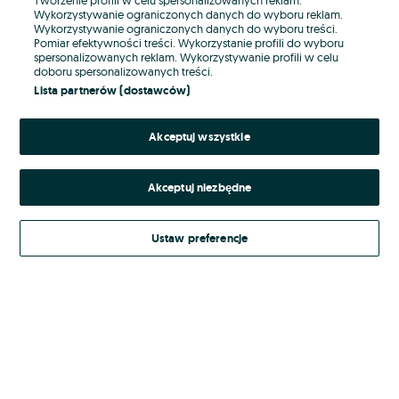
Wykorzystywanie ograniczonych danych do wyboru reklam.
Wykorzystywanie ograniczonych danych do wyboru treści.
Hasło
Pomiar efektywności treści. Wykorzystanie profili do wyboru
spersonalizowanych reklam. Wykorzystywanie profili w celu
doboru spersonalizowanych treści.
Lista partnerów (dostawców)
Nie pamiętasz hasła?
Akceptuj wszystkie
Zaloguj się
Akceptuj niezbędne
Kontynuując za pośrednictwem jednego z dostawców wskazanych powyżej,
akceptuję
Regulamin serwisu
OLX.pl w jego aktualnym brzmieniu.
Ustaw preferencje