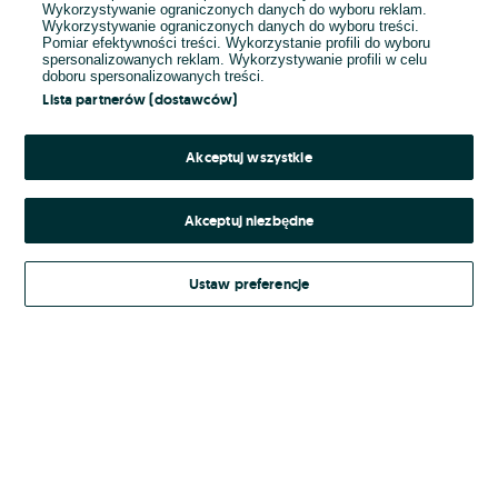
Wykorzystywanie ograniczonych danych do wyboru reklam.
Wykorzystywanie ograniczonych danych do wyboru treści.
Hasło
Pomiar efektywności treści. Wykorzystanie profili do wyboru
spersonalizowanych reklam. Wykorzystywanie profili w celu
doboru spersonalizowanych treści.
Lista partnerów (dostawców)
Nie pamiętasz hasła?
Akceptuj wszystkie
Zaloguj się
Akceptuj niezbędne
Kontynuując za pośrednictwem jednego z dostawców wskazanych powyżej,
Ustaw preferencje
Regulamin serwisu
akceptuję
OLX.pl w jego aktualnym brzmieniu.