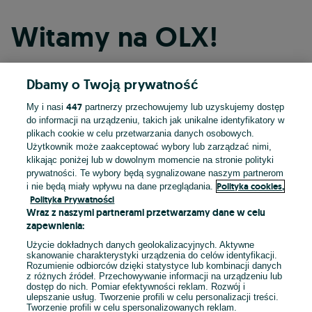
Witamy na OLX!
Dbamy o Twoją prywatność
Kontynuuj przez Facebooka
447
My i nasi
partnerzy przechowujemy lub uzyskujemy dostęp
do informacji na urządzeniu, takich jak unikalne identyfikatory w
Kontynuuj przez konto Apple
plikach cookie w celu przetwarzania danych osobowych.
Użytkownik może zaakceptować wybory lub zarządzać nimi,
klikając poniżej lub w dowolnym momencie na stronie polityki
prywatności. Te wybory będą sygnalizowane naszym partnerom
Kontynuuj przez konto Google
Polityka cookies,
i nie będą miały wpływu na dane przeglądania.
Polityka Prywatności
Wraz z naszymi partnerami przetwarzamy dane w celu
LUB
zapewnienia:
Zaloguj się
Załóż konto
Użycie dokładnych danych geolokalizacyjnych. Aktywne
skanowanie charakterystyki urządzenia do celów identyfikacji.
Rozumienie odbiorców dzięki statystyce lub kombinacji danych
E-mail
z różnych źródeł. Przechowywanie informacji na urządzeniu lub
dostęp do nich. Pomiar efektywności reklam. Rozwój i
ulepszanie usług. Tworzenie profili w celu personalizacji treści.
Tworzenie profili w celu spersonalizowanych reklam.