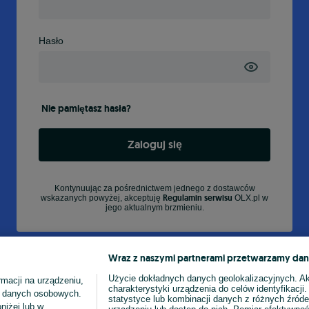
Hasło
Nie pamiętasz hasła?
Zaloguj się
Kontynuując za pośrednictwem jednego z dostawców
Regulamin serwisu
wskazanych powyżej, akceptuję
OLX.pl w
jego aktualnym brzmieniu.
Wraz z naszymi partnerami przetwarzamy dan
Użycie dokładnych danych geolokalizacyjnych. A
macji na urządzeniu,
charakterystyki urządzenia do celów identyfikacji
ia danych osobowych.
statystyce lub kombinacji danych z różnych źróde
niżej lub w