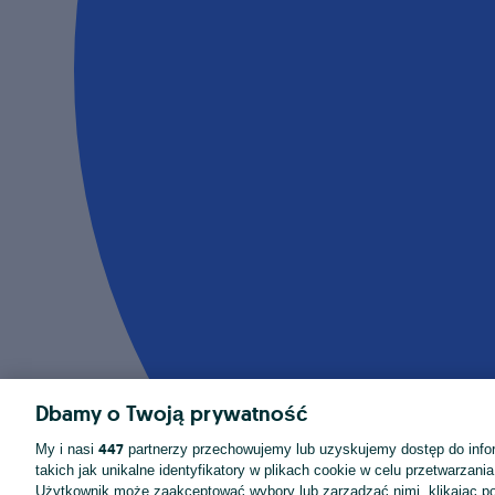
Dbamy o Twoją prywatność
447
My i nasi
partnerzy przechowujemy lub uzyskujemy dostęp do infor
takich jak unikalne identyfikatory w plikach cookie w celu przetwarzan
Użytkownik może zaakceptować wybory lub zarządzać nimi, klikając po