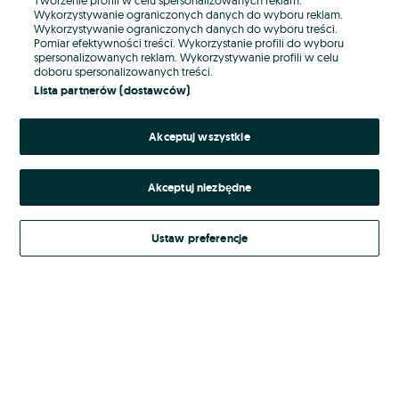
Wykorzystywanie ograniczonych danych do wyboru reklam.
Wykorzystywanie ograniczonych danych do wyboru treści.
Hasło
Pomiar efektywności treści. Wykorzystanie profili do wyboru
spersonalizowanych reklam. Wykorzystywanie profili w celu
doboru spersonalizowanych treści.
Lista partnerów (dostawców)
Nie pamiętasz hasła?
Akceptuj wszystkie
Zaloguj się
Akceptuj niezbędne
Kontynuując za pośrednictwem jednego z dostawców wskazanych powyżej,
akceptuję
Regulamin serwisu
OLX.pl w jego aktualnym brzmieniu.
Ustaw preferencje