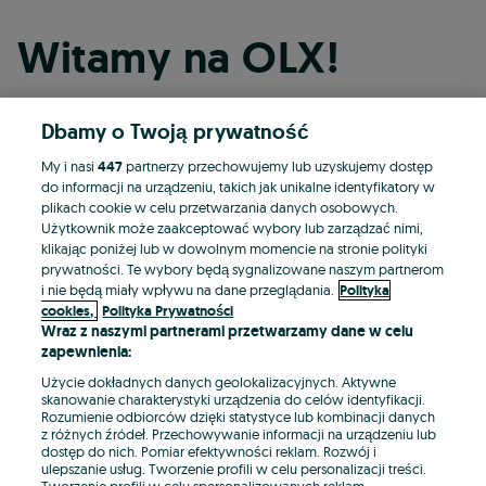
Witamy na OLX!
Dbamy o Twoją prywatność
Kontynuuj przez Facebooka
My i nasi
447
partnerzy przechowujemy lub uzyskujemy dostęp
do informacji na urządzeniu, takich jak unikalne identyfikatory w
Kontynuuj przez konto Apple
plikach cookie w celu przetwarzania danych osobowych.
Użytkownik może zaakceptować wybory lub zarządzać nimi,
klikając poniżej lub w dowolnym momencie na stronie polityki
prywatności. Te wybory będą sygnalizowane naszym partnerom
Kontynuuj przez konto Google
i nie będą miały wpływu na dane przeglądania.
Polityka
cookies,
Polityka Prywatności
Wraz z naszymi partnerami przetwarzamy dane w celu
LUB
zapewnienia:
Zaloguj się
Załóż konto
Użycie dokładnych danych geolokalizacyjnych. Aktywne
skanowanie charakterystyki urządzenia do celów identyfikacji.
Rozumienie odbiorców dzięki statystyce lub kombinacji danych
E-mail
z różnych źródeł. Przechowywanie informacji na urządzeniu lub
dostęp do nich. Pomiar efektywności reklam. Rozwój i
ulepszanie usług. Tworzenie profili w celu personalizacji treści.
Tworzenie profili w celu spersonalizowanych reklam.