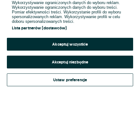
Wykorzystywanie ograniczonych danych do wyboru reklam.
Wykorzystywanie ograniczonych danych do wyboru treści.
Hasło
Pomiar efektywności treści. Wykorzystanie profili do wyboru
spersonalizowanych reklam. Wykorzystywanie profili w celu
doboru spersonalizowanych treści.
Lista partnerów (dostawców)
Nie pamiętasz hasła?
Akceptuj wszystkie
Zaloguj się
Akceptuj niezbędne
Kontynuując za pośrednictwem jednego z dostawców wskazanych powyżej,
Ustaw preferencje
Regulamin serwisu
akceptuję
OLX.pl w jego aktualnym brzmieniu.