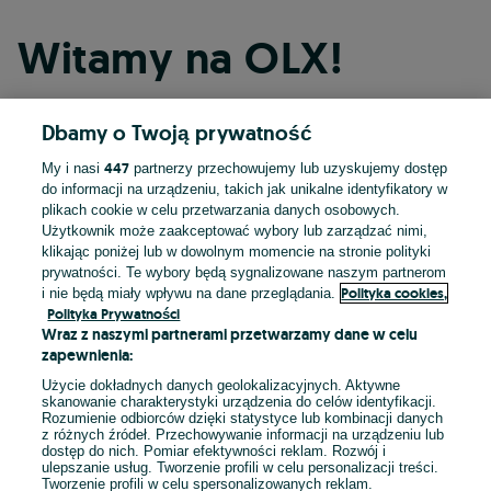
Witamy na OLX!
Dbamy o Twoją prywatność
Kontynuuj przez Facebooka
447
My i nasi
partnerzy przechowujemy lub uzyskujemy dostęp
do informacji na urządzeniu, takich jak unikalne identyfikatory w
Kontynuuj przez konto Apple
plikach cookie w celu przetwarzania danych osobowych.
Użytkownik może zaakceptować wybory lub zarządzać nimi,
klikając poniżej lub w dowolnym momencie na stronie polityki
prywatności. Te wybory będą sygnalizowane naszym partnerom
Kontynuuj przez konto Google
Polityka cookies,
i nie będą miały wpływu na dane przeglądania.
Polityka Prywatności
Wraz z naszymi partnerami przetwarzamy dane w celu
LUB
zapewnienia:
Zaloguj się
Załóż konto
Użycie dokładnych danych geolokalizacyjnych. Aktywne
skanowanie charakterystyki urządzenia do celów identyfikacji.
Rozumienie odbiorców dzięki statystyce lub kombinacji danych
E-mail
z różnych źródeł. Przechowywanie informacji na urządzeniu lub
dostęp do nich. Pomiar efektywności reklam. Rozwój i
ulepszanie usług. Tworzenie profili w celu personalizacji treści.
Tworzenie profili w celu spersonalizowanych reklam.