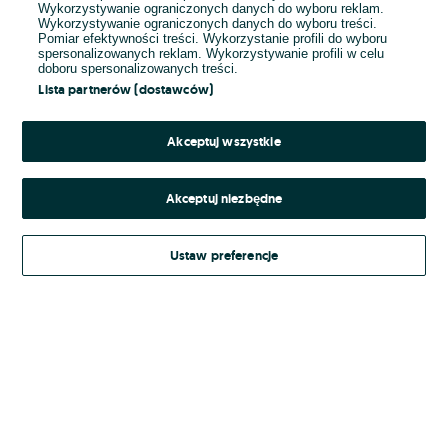
Wykorzystywanie ograniczonych danych do wyboru reklam.
Wykorzystywanie ograniczonych danych do wyboru treści.
Hasło
Pomiar efektywności treści. Wykorzystanie profili do wyboru
spersonalizowanych reklam. Wykorzystywanie profili w celu
doboru spersonalizowanych treści.
Lista partnerów (dostawców)
Nie pamiętasz hasła?
Akceptuj wszystkie
Zaloguj się
Akceptuj niezbędne
Kontynuując za pośrednictwem jednego z dostawców wskazanych powyżej,
Ustaw preferencje
Regulamin serwisu
akceptuję
OLX.pl w jego aktualnym brzmieniu.