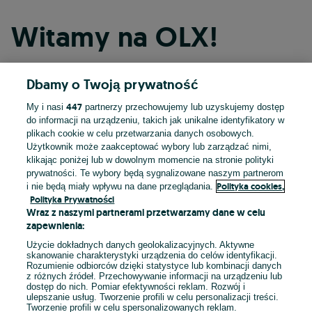
Witamy na OLX!
Dbamy o Twoją prywatność
Kontynuuj przez Facebooka
447
My i nasi
partnerzy przechowujemy lub uzyskujemy dostęp
do informacji na urządzeniu, takich jak unikalne identyfikatory w
Kontynuuj przez konto Apple
plikach cookie w celu przetwarzania danych osobowych.
Użytkownik może zaakceptować wybory lub zarządzać nimi,
klikając poniżej lub w dowolnym momencie na stronie polityki
prywatności. Te wybory będą sygnalizowane naszym partnerom
Kontynuuj przez konto Google
Polityka cookies,
i nie będą miały wpływu na dane przeglądania.
Polityka Prywatności
Wraz z naszymi partnerami przetwarzamy dane w celu
LUB
zapewnienia:
Zaloguj się
Załóż konto
Użycie dokładnych danych geolokalizacyjnych. Aktywne
skanowanie charakterystyki urządzenia do celów identyfikacji.
Rozumienie odbiorców dzięki statystyce lub kombinacji danych
E-mail
z różnych źródeł. Przechowywanie informacji na urządzeniu lub
dostęp do nich. Pomiar efektywności reklam. Rozwój i
ulepszanie usług. Tworzenie profili w celu personalizacji treści.
Tworzenie profili w celu spersonalizowanych reklam.