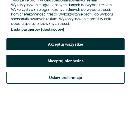
Wykorzystywanie ograniczonych danych do wyboru reklam.
Wykorzystywanie ograniczonych danych do wyboru treści.
Hasło
Pomiar efektywności treści. Wykorzystanie profili do wyboru
spersonalizowanych reklam. Wykorzystywanie profili w celu
doboru spersonalizowanych treści.
Lista partnerów (dostawców)
Nie pamiętasz hasła?
Akceptuj wszystkie
Zaloguj się
Akceptuj niezbędne
Kontynuując za pośrednictwem jednego z dostawców wskazanych powyżej,
akceptuję
OLX.pl w jego aktualnym brzmieniu.
Ustaw preferencje
Regulamin serwisu