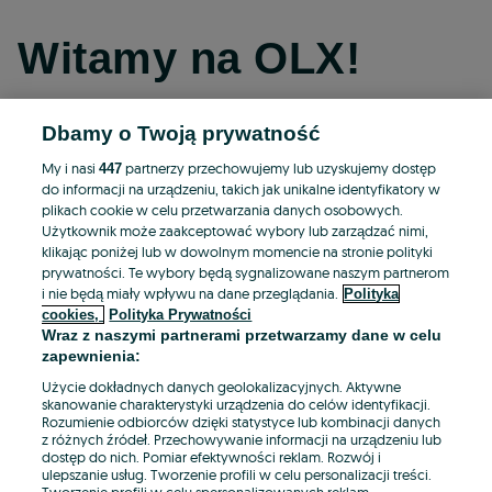
Witamy na OLX!
Dbamy o Twoją prywatność
Kontynuuj przez Facebooka
My i nasi
partnerzy przechowujemy lub uzyskujemy dostęp
447
do informacji na urządzeniu, takich jak unikalne identyfikatory w
Kontynuuj przez konto Apple
plikach cookie w celu przetwarzania danych osobowych.
Użytkownik może zaakceptować wybory lub zarządzać nimi,
klikając poniżej lub w dowolnym momencie na stronie polityki
prywatności. Te wybory będą sygnalizowane naszym partnerom
Kontynuuj przez konto Google
i nie będą miały wpływu na dane przeglądania.
Polityka
cookies,
Polityka Prywatności
Wraz z naszymi partnerami przetwarzamy dane w celu
LUB
zapewnienia:
Zaloguj się
Załóż konto
Użycie dokładnych danych geolokalizacyjnych. Aktywne
skanowanie charakterystyki urządzenia do celów identyfikacji.
Rozumienie odbiorców dzięki statystyce lub kombinacji danych
E-mail
z różnych źródeł. Przechowywanie informacji na urządzeniu lub
dostęp do nich. Pomiar efektywności reklam. Rozwój i
ulepszanie usług. Tworzenie profili w celu personalizacji treści.
Tworzenie profili w celu spersonalizowanych reklam.