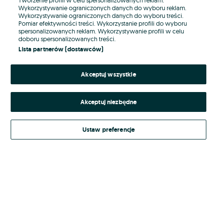
Wykorzystywanie ograniczonych danych do wyboru reklam.
Wykorzystywanie ograniczonych danych do wyboru treści.
Hasło
Pomiar efektywności treści. Wykorzystanie profili do wyboru
spersonalizowanych reklam. Wykorzystywanie profili w celu
doboru spersonalizowanych treści.
Lista partnerów (dostawców)
Nie pamiętasz hasła?
Akceptuj wszystkie
Zaloguj się
Akceptuj niezbędne
Kontynuując za pośrednictwem jednego z dostawców wskazanych powyżej,
akceptuję
Regulamin serwisu
OLX.pl w jego aktualnym brzmieniu.
Ustaw preferencje