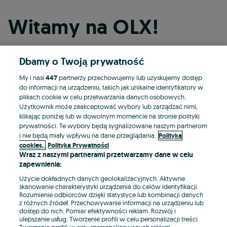
Witamy na OLX!
Dbamy o Twoją prywatność
Kontynuuj przez Facebooka
My i nasi
447
partnerzy przechowujemy lub uzyskujemy dostęp
do informacji na urządzeniu, takich jak unikalne identyfikatory w
Kontynuuj przez konto Apple
plikach cookie w celu przetwarzania danych osobowych.
Użytkownik może zaakceptować wybory lub zarządzać nimi,
klikając poniżej lub w dowolnym momencie na stronie polityki
prywatności. Te wybory będą sygnalizowane naszym partnerom
Kontynuuj przez konto Google
i nie będą miały wpływu na dane przeglądania.
Polityka
cookies,
Polityka Prywatności
Wraz z naszymi partnerami przetwarzamy dane w celu
LUB
zapewnienia:
Zaloguj się
Załóż konto
Użycie dokładnych danych geolokalizacyjnych. Aktywne
skanowanie charakterystyki urządzenia do celów identyfikacji.
Rozumienie odbiorców dzięki statystyce lub kombinacji danych
E-mail
z różnych źródeł. Przechowywanie informacji na urządzeniu lub
dostęp do nich. Pomiar efektywności reklam. Rozwój i
ulepszanie usług. Tworzenie profili w celu personalizacji treści.
Tworzenie profili w celu spersonalizowanych reklam.