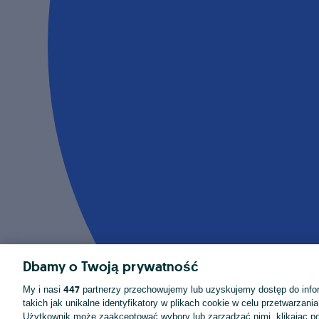
Dbamy o Twoją prywatność
447
My i nasi
partnerzy przechowujemy lub uzyskujemy dostęp do infor
takich jak unikalne identyfikatory w plikach cookie w celu przetwarzan
Użytkownik może zaakceptować wybory lub zarządzać nimi, klikając po