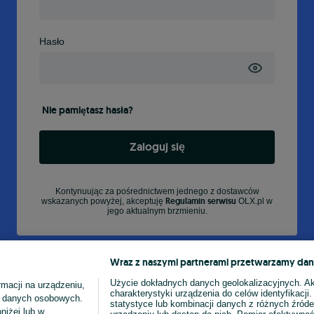
Hasło
Nie pamiętasz hasła?
Zaloguj się
Kontynuując za pośrednictwem jednego z dostawców
Regulamin serwisu
wskazanych powyżej, akceptuję
OLX.pl w
jego aktualnym brzmieniu.
Wraz z naszymi partnerami przetwarzamy dan
Użycie dokładnych danych geolokalizacyjnych. A
macji na urządzeniu,
charakterystyki urządzenia do celów identyfikacji
ia danych osobowych.
statystyce lub kombinacji danych z różnych źróde
niżej lub w