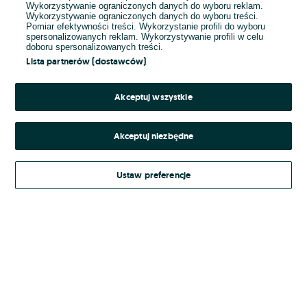
Wykorzystywanie ograniczonych danych do wyboru reklam.
Wykorzystywanie ograniczonych danych do wyboru treści.
Hasło
Pomiar efektywności treści. Wykorzystanie profili do wyboru
spersonalizowanych reklam. Wykorzystywanie profili w celu
doboru spersonalizowanych treści.
Lista partnerów (dostawców)
Nie pamiętasz hasła?
Akceptuj wszystkie
Zaloguj się
Akceptuj niezbędne
Kontynuując za pośrednictwem jednego z dostawców wskazanych powyżej,
Ustaw preferencje
Regulamin serwisu
akceptuję
OLX.pl w jego aktualnym brzmieniu.