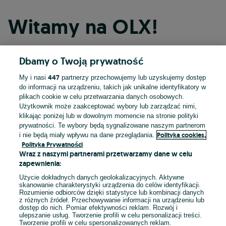
Witamy na OLX!
Dbamy o Twoją prywatność
Kontynuuj przez Facebooka
447
My i nasi
partnerzy przechowujemy lub uzyskujemy dostęp
do informacji na urządzeniu, takich jak unikalne identyfikatory w
Kontynuuj przez konto Apple
plikach cookie w celu przetwarzania danych osobowych.
Użytkownik może zaakceptować wybory lub zarządzać nimi,
klikając poniżej lub w dowolnym momencie na stronie polityki
prywatności. Te wybory będą sygnalizowane naszym partnerom
Kontynuuj przez konto Google
Polityka cookies,
i nie będą miały wpływu na dane przeglądania.
Polityka Prywatności
Wraz z naszymi partnerami przetwarzamy dane w celu
LUB
zapewnienia:
Zaloguj się
Załóż konto
Użycie dokładnych danych geolokalizacyjnych. Aktywne
skanowanie charakterystyki urządzenia do celów identyfikacji.
Rozumienie odbiorców dzięki statystyce lub kombinacji danych
E-mail
z różnych źródeł. Przechowywanie informacji na urządzeniu lub
dostęp do nich. Pomiar efektywności reklam. Rozwój i
ulepszanie usług. Tworzenie profili w celu personalizacji treści.
Tworzenie profili w celu spersonalizowanych reklam.