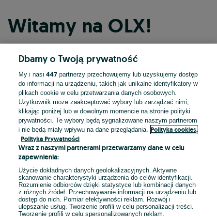
Witamy na OLX!
Dbamy o Twoją prywatność
Kontynuuj przez Facebooka
447
My i nasi
partnerzy przechowujemy lub uzyskujemy dostęp
do informacji na urządzeniu, takich jak unikalne identyfikatory w
Kontynuuj przez konto Apple
plikach cookie w celu przetwarzania danych osobowych.
Użytkownik może zaakceptować wybory lub zarządzać nimi,
klikając poniżej lub w dowolnym momencie na stronie polityki
prywatności. Te wybory będą sygnalizowane naszym partnerom
Kontynuuj przez konto Google
Polityka cookies,
i nie będą miały wpływu na dane przeglądania.
Polityka Prywatności
Wraz z naszymi partnerami przetwarzamy dane w celu
LUB
zapewnienia:
Zaloguj się
Załóż konto
Użycie dokładnych danych geolokalizacyjnych. Aktywne
skanowanie charakterystyki urządzenia do celów identyfikacji.
Rozumienie odbiorców dzięki statystyce lub kombinacji danych
E-mail
z różnych źródeł. Przechowywanie informacji na urządzeniu lub
dostęp do nich. Pomiar efektywności reklam. Rozwój i
ulepszanie usług. Tworzenie profili w celu personalizacji treści.
Tworzenie profili w celu spersonalizowanych reklam.