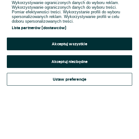
Wykorzystywanie ograniczonych danych do wyboru reklam.
Wykorzystywanie ograniczonych danych do wyboru treści.
Hasło
Pomiar efektywności treści. Wykorzystanie profili do wyboru
spersonalizowanych reklam. Wykorzystywanie profili w celu
doboru spersonalizowanych treści.
Lista partnerów (dostawców)
Nie pamiętasz hasła?
Akceptuj wszystkie
Zaloguj się
Akceptuj niezbędne
Kontynuując za pośrednictwem jednego z dostawców wskazanych powyżej,
Ustaw preferencje
Regulamin serwisu
akceptuję
OLX.pl w jego aktualnym brzmieniu.