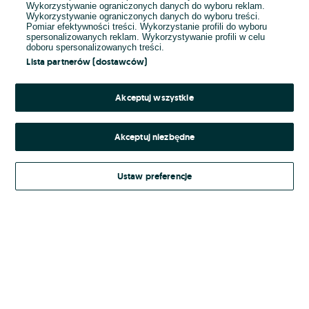
Wykorzystywanie ograniczonych danych do wyboru reklam.
Wykorzystywanie ograniczonych danych do wyboru treści.
Hasło
Pomiar efektywności treści. Wykorzystanie profili do wyboru
spersonalizowanych reklam. Wykorzystywanie profili w celu
doboru spersonalizowanych treści.
Lista partnerów (dostawców)
Nie pamiętasz hasła?
Akceptuj wszystkie
Zaloguj się
Akceptuj niezbędne
Kontynuując za pośrednictwem jednego z dostawców wskazanych powyżej,
Ustaw preferencje
Regulamin serwisu
akceptuję
OLX.pl w jego aktualnym brzmieniu.