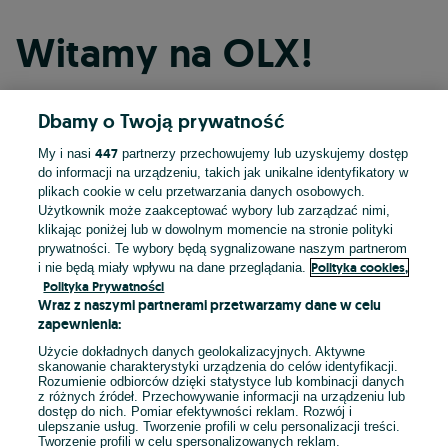
Witamy na OLX!
Dbamy o Twoją prywatność
Kontynuuj przez Facebooka
447
My i nasi
partnerzy przechowujemy lub uzyskujemy dostęp
do informacji na urządzeniu, takich jak unikalne identyfikatory w
Kontynuuj przez konto Apple
plikach cookie w celu przetwarzania danych osobowych.
Użytkownik może zaakceptować wybory lub zarządzać nimi,
klikając poniżej lub w dowolnym momencie na stronie polityki
prywatności. Te wybory będą sygnalizowane naszym partnerom
Kontynuuj przez konto Google
Polityka cookies,
i nie będą miały wpływu na dane przeglądania.
Polityka Prywatności
Wraz z naszymi partnerami przetwarzamy dane w celu
LUB
zapewnienia:
Zaloguj się
Załóż konto
Użycie dokładnych danych geolokalizacyjnych. Aktywne
skanowanie charakterystyki urządzenia do celów identyfikacji.
Rozumienie odbiorców dzięki statystyce lub kombinacji danych
E-mail
z różnych źródeł. Przechowywanie informacji na urządzeniu lub
dostęp do nich. Pomiar efektywności reklam. Rozwój i
ulepszanie usług. Tworzenie profili w celu personalizacji treści.
Tworzenie profili w celu spersonalizowanych reklam.