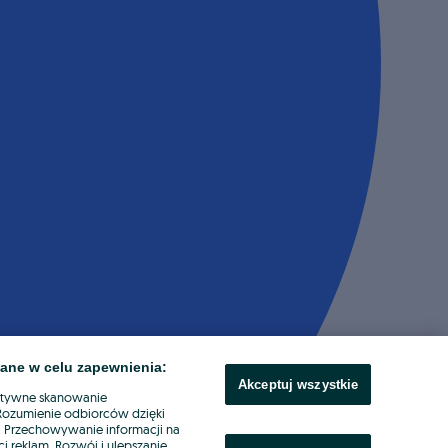
ane w celu zapewnienia:
Akceptuj wszystkie
ktywne skanowanie
. Rozumienie odbiorców dzięki
ł. Przechowywanie informacji na
i reklam. Rozwój i ulepszanie