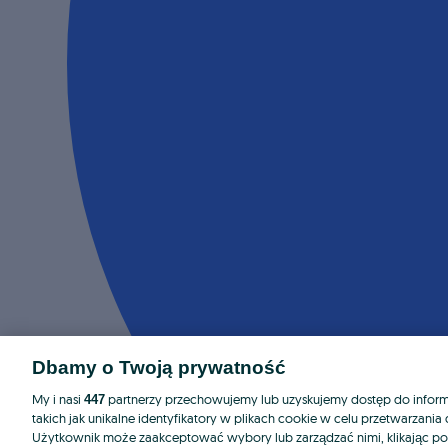
Dbamy o Twoją prywatność
My i nasi
partnerzy przechowujemy lub uzyskujemy dostęp do informa
447
takich jak unikalne identyfikatory w plikach cookie w celu przetwarzan
Użytkownik może zaakceptować wybory lub zarządzać nimi, klikając po