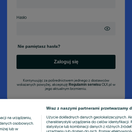
Hasło
Nie pamiętasz hasła?
Zaloguj się
Kontynuując za pośrednictwem jednego z dostawców
wskazanych powyżej, akceptuję
OLX.pl w
Regulamin serwisu
jego aktualnym brzmieniu.
Wraz z naszymi partnerami przetwarzamy d
Użycie dokładnych danych geolokalizacyjnych. A
cji na urządzeniu,
charakterystyki urządzenia do celów identyfikacji
ia danych osobowych.
statystyce lub kombinacji danych z różnych źróde
niżej lub w
urządzeniu lub dostęp do nich. Pomiar efektywnośc