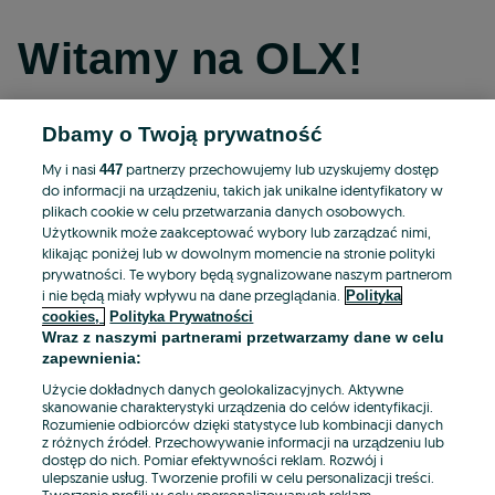
Witamy na OLX!
Dbamy o Twoją prywatność
Kontynuuj przez Facebooka
My i nasi
partnerzy przechowujemy lub uzyskujemy dostęp
447
do informacji na urządzeniu, takich jak unikalne identyfikatory w
Kontynuuj przez konto Apple
plikach cookie w celu przetwarzania danych osobowych.
Użytkownik może zaakceptować wybory lub zarządzać nimi,
klikając poniżej lub w dowolnym momencie na stronie polityki
prywatności. Te wybory będą sygnalizowane naszym partnerom
Kontynuuj przez konto Google
i nie będą miały wpływu na dane przeglądania.
Polityka
cookies,
Polityka Prywatności
Wraz z naszymi partnerami przetwarzamy dane w celu
LUB
zapewnienia:
Zaloguj się
Załóż konto
Użycie dokładnych danych geolokalizacyjnych. Aktywne
skanowanie charakterystyki urządzenia do celów identyfikacji.
Rozumienie odbiorców dzięki statystyce lub kombinacji danych
E-mail
z różnych źródeł. Przechowywanie informacji na urządzeniu lub
dostęp do nich. Pomiar efektywności reklam. Rozwój i
ulepszanie usług. Tworzenie profili w celu personalizacji treści.
Tworzenie profili w celu spersonalizowanych reklam.