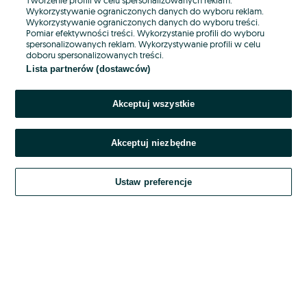
Wykorzystywanie ograniczonych danych do wyboru reklam.
Wykorzystywanie ograniczonych danych do wyboru treści.
Hasło
Pomiar efektywności treści. Wykorzystanie profili do wyboru
spersonalizowanych reklam. Wykorzystywanie profili w celu
doboru spersonalizowanych treści.
Lista partnerów (dostawców)
Nie pamiętasz hasła?
Akceptuj wszystkie
Zaloguj się
Akceptuj niezbędne
Kontynuując za pośrednictwem jednego z dostawców wskazanych powyżej,
akceptuję
OLX.pl w jego aktualnym brzmieniu.
Ustaw preferencje
Regulamin serwisu