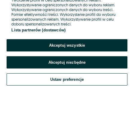
Wykorzystywanie ograniczonych danych do wyboru reklam.
Wykorzystywanie ograniczonych danych do wyboru treści.
Hasło
Pomiar efektywności treści. Wykorzystanie profili do wyboru
spersonalizowanych reklam. Wykorzystywanie profili w celu
doboru spersonalizowanych treści.
Lista partnerów (dostawców)
Nie pamiętasz hasła?
Akceptuj wszystkie
Zaloguj się
Akceptuj niezbędne
Kontynuując za pośrednictwem jednego z dostawców wskazanych powyżej,
akceptuję
OLX.pl w jego aktualnym brzmieniu.
Ustaw preferencje
Regulamin serwisu