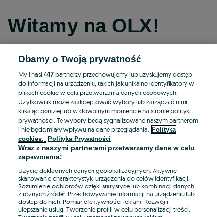
Witamy na OLX!
Dbamy o Twoją prywatność
Kontynuuj przez Facebooka
My i nasi
partnerzy przechowujemy lub uzyskujemy dostęp
447
do informacji na urządzeniu, takich jak unikalne identyfikatory w
Kontynuuj przez konto Apple
plikach cookie w celu przetwarzania danych osobowych.
Użytkownik może zaakceptować wybory lub zarządzać nimi,
klikając poniżej lub w dowolnym momencie na stronie polityki
prywatności. Te wybory będą sygnalizowane naszym partnerom
Kontynuuj przez konto Google
i nie będą miały wpływu na dane przeglądania.
Polityka
cookies,
Polityka Prywatności
Wraz z naszymi partnerami przetwarzamy dane w celu
LUB
zapewnienia:
Zaloguj się
Załóż konto
Użycie dokładnych danych geolokalizacyjnych. Aktywne
skanowanie charakterystyki urządzenia do celów identyfikacji.
Rozumienie odbiorców dzięki statystyce lub kombinacji danych
E-mail
z różnych źródeł. Przechowywanie informacji na urządzeniu lub
dostęp do nich. Pomiar efektywności reklam. Rozwój i
ulepszanie usług. Tworzenie profili w celu personalizacji treści.
Tworzenie profili w celu spersonalizowanych reklam.