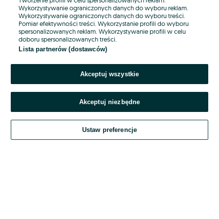
Wykorzystywanie ograniczonych danych do wyboru reklam.
Wykorzystywanie ograniczonych danych do wyboru treści.
Hasło
Pomiar efektywności treści. Wykorzystanie profili do wyboru
spersonalizowanych reklam. Wykorzystywanie profili w celu
doboru spersonalizowanych treści.
Lista partnerów (dostawców)
Nie pamiętasz hasła?
Akceptuj wszystkie
Zaloguj się
Akceptuj niezbędne
Kontynuując za pośrednictwem jednego z dostawców wskazanych powyżej,
akceptuję
OLX.pl w jego aktualnym brzmieniu.
Ustaw preferencje
Regulamin serwisu