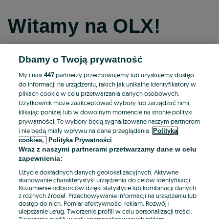
Witamy na OLX!
Dbamy o Twoją prywatność
Kontynuuj przez Facebooka
My i nasi
partnerzy przechowujemy lub uzyskujemy dostęp
447
do informacji na urządzeniu, takich jak unikalne identyfikatory w
Kontynuuj przez konto Apple
plikach cookie w celu przetwarzania danych osobowych.
Użytkownik może zaakceptować wybory lub zarządzać nimi,
klikając poniżej lub w dowolnym momencie na stronie polityki
prywatności. Te wybory będą sygnalizowane naszym partnerom
Kontynuuj przez konto Google
i nie będą miały wpływu na dane przeglądania.
Polityka
cookies,
Polityka Prywatności
Wraz z naszymi partnerami przetwarzamy dane w celu
LUB
zapewnienia:
Zaloguj się
Załóż konto
Użycie dokładnych danych geolokalizacyjnych. Aktywne
skanowanie charakterystyki urządzenia do celów identyfikacji.
Rozumienie odbiorców dzięki statystyce lub kombinacji danych
E-mail
z różnych źródeł. Przechowywanie informacji na urządzeniu lub
dostęp do nich. Pomiar efektywności reklam. Rozwój i
ulepszanie usług. Tworzenie profili w celu personalizacji treści.
Tworzenie profili w celu spersonalizowanych reklam.