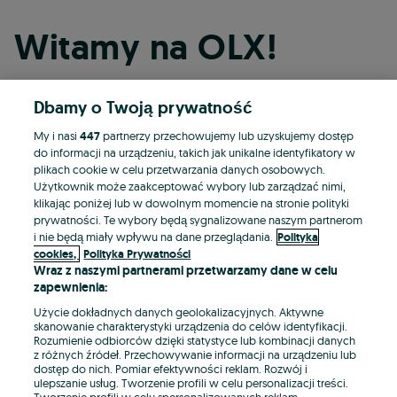
Witamy na OLX!
Dbamy o Twoją prywatność
Kontynuuj przez Facebooka
My i nasi
447
partnerzy przechowujemy lub uzyskujemy dostęp
do informacji na urządzeniu, takich jak unikalne identyfikatory w
Kontynuuj przez konto Apple
plikach cookie w celu przetwarzania danych osobowych.
Użytkownik może zaakceptować wybory lub zarządzać nimi,
klikając poniżej lub w dowolnym momencie na stronie polityki
prywatności. Te wybory będą sygnalizowane naszym partnerom
Kontynuuj przez konto Google
i nie będą miały wpływu na dane przeglądania.
Polityka
cookies,
Polityka Prywatności
Wraz z naszymi partnerami przetwarzamy dane w celu
LUB
zapewnienia:
Zaloguj się
Załóż konto
Użycie dokładnych danych geolokalizacyjnych. Aktywne
skanowanie charakterystyki urządzenia do celów identyfikacji.
Rozumienie odbiorców dzięki statystyce lub kombinacji danych
E-mail
z różnych źródeł. Przechowywanie informacji na urządzeniu lub
dostęp do nich. Pomiar efektywności reklam. Rozwój i
ulepszanie usług. Tworzenie profili w celu personalizacji treści.
Tworzenie profili w celu spersonalizowanych reklam.