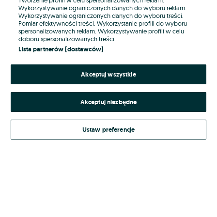
Wykorzystywanie ograniczonych danych do wyboru reklam.
Wykorzystywanie ograniczonych danych do wyboru treści.
Hasło
Pomiar efektywności treści. Wykorzystanie profili do wyboru
spersonalizowanych reklam. Wykorzystywanie profili w celu
doboru spersonalizowanych treści.
Lista partnerów (dostawców)
Nie pamiętasz hasła?
Akceptuj wszystkie
Zaloguj się
Akceptuj niezbędne
Kontynuując za pośrednictwem jednego z dostawców wskazanych powyżej,
akceptuję
Regulamin serwisu
OLX.pl w jego aktualnym brzmieniu.
Ustaw preferencje