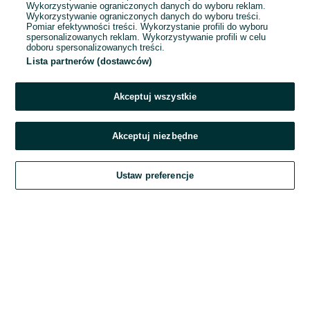
Wykorzystywanie ograniczonych danych do wyboru reklam.
Wykorzystywanie ograniczonych danych do wyboru treści.
Hasło
Pomiar efektywności treści. Wykorzystanie profili do wyboru
spersonalizowanych reklam. Wykorzystywanie profili w celu
doboru spersonalizowanych treści.
Lista partnerów (dostawców)
Nie pamiętasz hasła?
Akceptuj wszystkie
Zaloguj się
Akceptuj niezbędne
Kontynuując za pośrednictwem jednego z dostawców wskazanych powyżej,
Ustaw preferencje
akceptuję
Regulamin serwisu
OLX.pl w jego aktualnym brzmieniu.