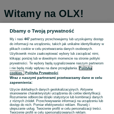
Witamy na OLX!
Dbamy o Twoją prywatność
Kontynuuj przez Facebooka
My i nasi
447
partnerzy przechowujemy lub uzyskujemy dostęp
do informacji na urządzeniu, takich jak unikalne identyfikatory w
Kontynuuj przez konto Apple
plikach cookie w celu przetwarzania danych osobowych.
Użytkownik może zaakceptować wybory lub zarządzać nimi,
klikając poniżej lub w dowolnym momencie na stronie polityki
prywatności. Te wybory będą sygnalizowane naszym partnerom
Kontynuuj przez konto Google
i nie będą miały wpływu na dane przeglądania.
Polityka
cookies,
Polityka Prywatności
Wraz z naszymi partnerami przetwarzamy dane w celu
LUB
zapewnienia:
Zaloguj się
Załóż konto
Użycie dokładnych danych geolokalizacyjnych. Aktywne
skanowanie charakterystyki urządzenia do celów identyfikacji.
Rozumienie odbiorców dzięki statystyce lub kombinacji danych
E-mail
z różnych źródeł. Przechowywanie informacji na urządzeniu lub
dostęp do nich. Pomiar efektywności reklam. Rozwój i
ulepszanie usług. Tworzenie profili w celu personalizacji treści.
Tworzenie profili w celu spersonalizowanych reklam.