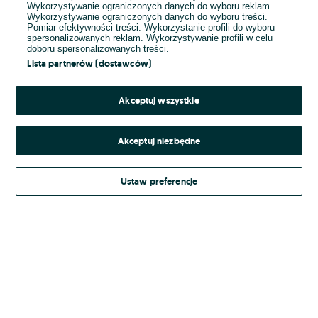
Wykorzystywanie ograniczonych danych do wyboru reklam.
Wykorzystywanie ograniczonych danych do wyboru treści.
Hasło
Pomiar efektywności treści. Wykorzystanie profili do wyboru
spersonalizowanych reklam. Wykorzystywanie profili w celu
doboru spersonalizowanych treści.
Lista partnerów (dostawców)
Nie pamiętasz hasła?
Akceptuj wszystkie
Zaloguj się
Akceptuj niezbędne
Kontynuując za pośrednictwem jednego z dostawców wskazanych powyżej,
Ustaw preferencje
Regulamin serwisu
akceptuję
OLX.pl w jego aktualnym brzmieniu.