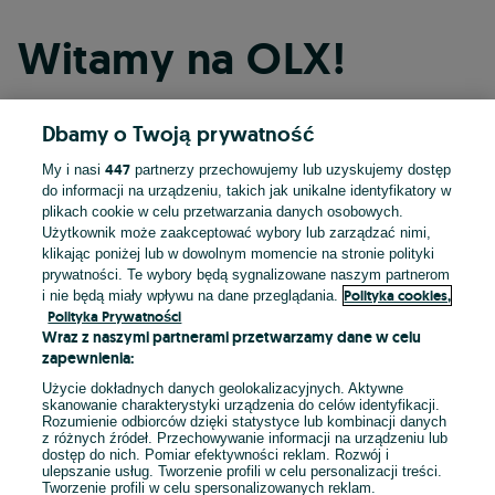
Witamy na OLX!
Dbamy o Twoją prywatność
Kontynuuj przez Facebooka
447
My i nasi
partnerzy przechowujemy lub uzyskujemy dostęp
do informacji na urządzeniu, takich jak unikalne identyfikatory w
Kontynuuj przez konto Apple
plikach cookie w celu przetwarzania danych osobowych.
Użytkownik może zaakceptować wybory lub zarządzać nimi,
klikając poniżej lub w dowolnym momencie na stronie polityki
prywatności. Te wybory będą sygnalizowane naszym partnerom
Kontynuuj przez konto Google
Polityka cookies,
i nie będą miały wpływu na dane przeglądania.
Polityka Prywatności
Wraz z naszymi partnerami przetwarzamy dane w celu
LUB
zapewnienia:
Zaloguj się
Załóż konto
Użycie dokładnych danych geolokalizacyjnych. Aktywne
skanowanie charakterystyki urządzenia do celów identyfikacji.
Rozumienie odbiorców dzięki statystyce lub kombinacji danych
E-mail
z różnych źródeł. Przechowywanie informacji na urządzeniu lub
dostęp do nich. Pomiar efektywności reklam. Rozwój i
ulepszanie usług. Tworzenie profili w celu personalizacji treści.
Tworzenie profili w celu spersonalizowanych reklam.