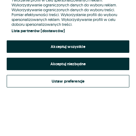
Wykorzystywanie ograniczonych danych do wyboru reklam.
Wykorzystywanie ograniczonych danych do wyboru treści.
Hasło
Pomiar efektywności treści. Wykorzystanie profili do wyboru
spersonalizowanych reklam. Wykorzystywanie profili w celu
doboru spersonalizowanych treści.
Lista partnerów (dostawców)
Nie pamiętasz hasła?
Akceptuj wszystkie
Zaloguj się
Akceptuj niezbędne
Kontynuując za pośrednictwem jednego z dostawców wskazanych powyżej,
akceptuję
Regulamin serwisu
OLX.pl w jego aktualnym brzmieniu.
Ustaw preferencje