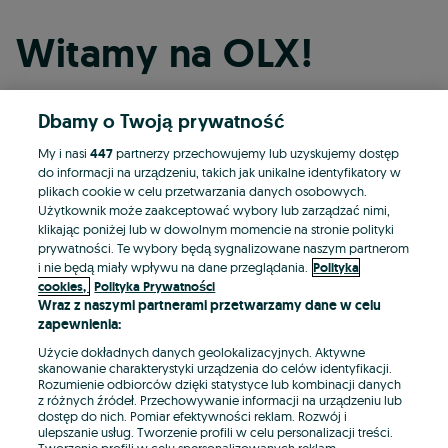
Witamy na OLX!
Dbamy o Twoją prywatność
Kontynuuj przez Facebooka
My i nasi
447
partnerzy przechowujemy lub uzyskujemy dostęp
do informacji na urządzeniu, takich jak unikalne identyfikatory w
Kontynuuj przez konto Apple
plikach cookie w celu przetwarzania danych osobowych.
Użytkownik może zaakceptować wybory lub zarządzać nimi,
klikając poniżej lub w dowolnym momencie na stronie polityki
prywatności. Te wybory będą sygnalizowane naszym partnerom
Kontynuuj przez konto Google
i nie będą miały wpływu na dane przeglądania.
Polityka
cookies,
Polityka Prywatności
Wraz z naszymi partnerami przetwarzamy dane w celu
LUB
zapewnienia:
Zaloguj się
Załóż konto
Użycie dokładnych danych geolokalizacyjnych. Aktywne
skanowanie charakterystyki urządzenia do celów identyfikacji.
Rozumienie odbiorców dzięki statystyce lub kombinacji danych
E-mail
z różnych źródeł. Przechowywanie informacji na urządzeniu lub
dostęp do nich. Pomiar efektywności reklam. Rozwój i
ulepszanie usług. Tworzenie profili w celu personalizacji treści.
Tworzenie profili w celu spersonalizowanych reklam.