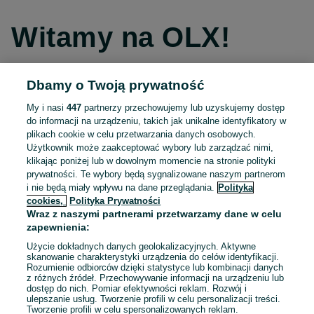
Witamy na OLX!
Dbamy o Twoją prywatność
Kontynuuj przez Facebooka
My i nasi
447
partnerzy przechowujemy lub uzyskujemy dostęp
do informacji na urządzeniu, takich jak unikalne identyfikatory w
Kontynuuj przez konto Apple
plikach cookie w celu przetwarzania danych osobowych.
Użytkownik może zaakceptować wybory lub zarządzać nimi,
klikając poniżej lub w dowolnym momencie na stronie polityki
prywatności. Te wybory będą sygnalizowane naszym partnerom
Kontynuuj przez konto Google
i nie będą miały wpływu na dane przeglądania.
Polityka
cookies,
Polityka Prywatności
Wraz z naszymi partnerami przetwarzamy dane w celu
LUB
zapewnienia:
Zaloguj się
Załóż konto
Użycie dokładnych danych geolokalizacyjnych. Aktywne
skanowanie charakterystyki urządzenia do celów identyfikacji.
Rozumienie odbiorców dzięki statystyce lub kombinacji danych
E-mail
z różnych źródeł. Przechowywanie informacji na urządzeniu lub
dostęp do nich. Pomiar efektywności reklam. Rozwój i
ulepszanie usług. Tworzenie profili w celu personalizacji treści.
Tworzenie profili w celu spersonalizowanych reklam.