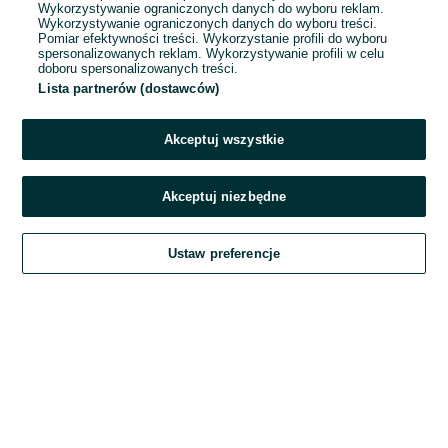
Wykorzystywanie ograniczonych danych do wyboru reklam.
Wykorzystywanie ograniczonych danych do wyboru treści.
Hasło
Pomiar efektywności treści. Wykorzystanie profili do wyboru
spersonalizowanych reklam. Wykorzystywanie profili w celu
doboru spersonalizowanych treści.
Lista partnerów (dostawców)
Nie pamiętasz hasła?
Akceptuj wszystkie
Zaloguj się
Akceptuj niezbędne
Kontynuując za pośrednictwem jednego z dostawców wskazanych powyżej,
Ustaw preferencje
akceptuję
Regulamin serwisu
OLX.pl w jego aktualnym brzmieniu.