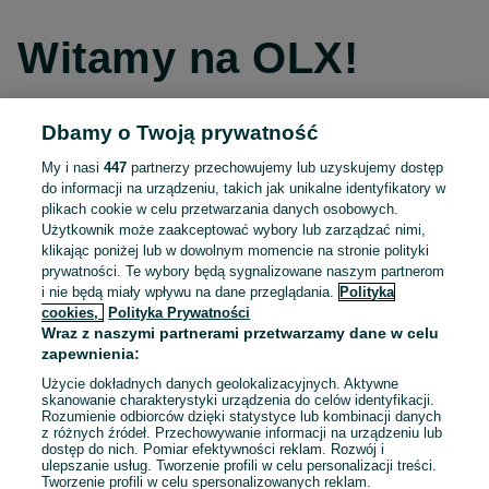
Witamy na OLX!
Dbamy o Twoją prywatność
Kontynuuj przez Facebooka
My i nasi
447
partnerzy przechowujemy lub uzyskujemy dostęp
do informacji na urządzeniu, takich jak unikalne identyfikatory w
Kontynuuj przez konto Apple
plikach cookie w celu przetwarzania danych osobowych.
Użytkownik może zaakceptować wybory lub zarządzać nimi,
klikając poniżej lub w dowolnym momencie na stronie polityki
prywatności. Te wybory będą sygnalizowane naszym partnerom
Kontynuuj przez konto Google
i nie będą miały wpływu na dane przeglądania.
Polityka
cookies,
Polityka Prywatności
Wraz z naszymi partnerami przetwarzamy dane w celu
LUB
zapewnienia:
Zaloguj się
Załóż konto
Użycie dokładnych danych geolokalizacyjnych. Aktywne
skanowanie charakterystyki urządzenia do celów identyfikacji.
Rozumienie odbiorców dzięki statystyce lub kombinacji danych
E-mail
z różnych źródeł. Przechowywanie informacji na urządzeniu lub
dostęp do nich. Pomiar efektywności reklam. Rozwój i
ulepszanie usług. Tworzenie profili w celu personalizacji treści.
Tworzenie profili w celu spersonalizowanych reklam.