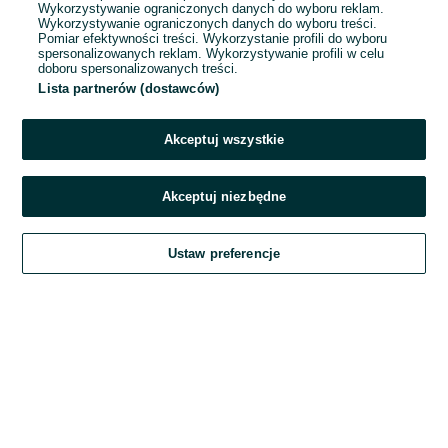
Wykorzystywanie ograniczonych danych do wyboru reklam.
Wykorzystywanie ograniczonych danych do wyboru treści.
Hasło
Pomiar efektywności treści. Wykorzystanie profili do wyboru
spersonalizowanych reklam. Wykorzystywanie profili w celu
doboru spersonalizowanych treści.
Lista partnerów (dostawców)
Nie pamiętasz hasła?
Akceptuj wszystkie
Zaloguj się
Akceptuj niezbędne
Kontynuując za pośrednictwem jednego z dostawców wskazanych powyżej,
Ustaw preferencje
akceptuję
Regulamin serwisu
OLX.pl w jego aktualnym brzmieniu.