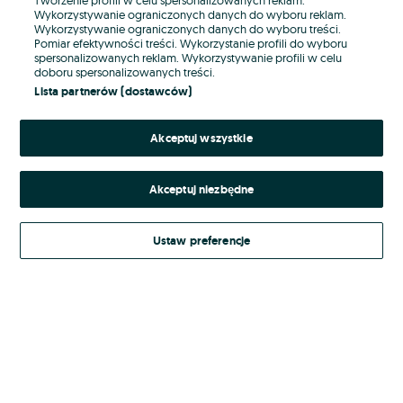
Wykorzystywanie ograniczonych danych do wyboru reklam.
Wykorzystywanie ograniczonych danych do wyboru treści.
Hasło
Pomiar efektywności treści. Wykorzystanie profili do wyboru
spersonalizowanych reklam. Wykorzystywanie profili w celu
doboru spersonalizowanych treści.
Lista partnerów (dostawców)
Nie pamiętasz hasła?
Akceptuj wszystkie
Zaloguj się
Akceptuj niezbędne
Kontynuując za pośrednictwem jednego z dostawców wskazanych powyżej,
akceptuję
Regulamin serwisu
OLX.pl w jego aktualnym brzmieniu.
Ustaw preferencje