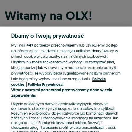
Witamy na OLX!
Dbamy o Twoją prywatność
Kontynuuj przez Facebooka
My i nasi
447
partnerzy przechowujemy lub uzyskujemy dostęp
do informacji na urządzeniu, takich jak unikalne identyfikatory w
Kontynuuj przez konto Apple
plikach cookie w celu przetwarzania danych osobowych.
Użytkownik może zaakceptować wybory lub zarządzać nimi,
klikając poniżej lub w dowolnym momencie na stronie polityki
prywatności. Te wybory będą sygnalizowane naszym partnerom
Kontynuuj przez konto Google
i nie będą miały wpływu na dane przeglądania.
Polityka
cookies,
Polityka Prywatności
Wraz z naszymi partnerami przetwarzamy dane w celu
LUB
zapewnienia:
Zaloguj się
Załóż konto
Użycie dokładnych danych geolokalizacyjnych. Aktywne
skanowanie charakterystyki urządzenia do celów identyfikacji.
Rozumienie odbiorców dzięki statystyce lub kombinacji danych
E-mail
z różnych źródeł. Przechowywanie informacji na urządzeniu lub
dostęp do nich. Pomiar efektywności reklam. Rozwój i
ulepszanie usług. Tworzenie profili w celu personalizacji treści.
Tworzenie profili w celu spersonalizowanych reklam.