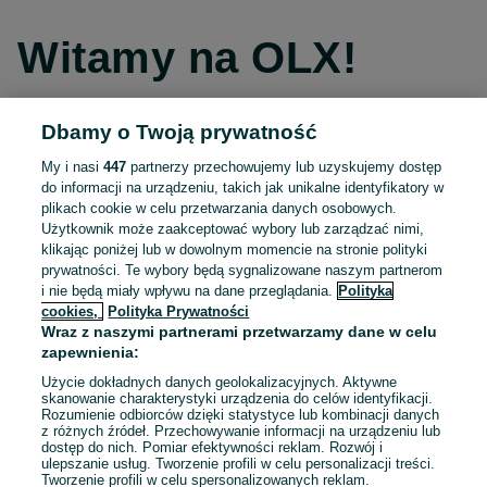
Witamy na OLX!
Dbamy o Twoją prywatność
Kontynuuj przez Facebooka
My i nasi
447
partnerzy przechowujemy lub uzyskujemy dostęp
do informacji na urządzeniu, takich jak unikalne identyfikatory w
Kontynuuj przez konto Apple
plikach cookie w celu przetwarzania danych osobowych.
Użytkownik może zaakceptować wybory lub zarządzać nimi,
klikając poniżej lub w dowolnym momencie na stronie polityki
prywatności. Te wybory będą sygnalizowane naszym partnerom
Kontynuuj przez konto Google
i nie będą miały wpływu na dane przeglądania.
Polityka
cookies,
Polityka Prywatności
Wraz z naszymi partnerami przetwarzamy dane w celu
LUB
zapewnienia:
Zaloguj się
Załóż konto
Użycie dokładnych danych geolokalizacyjnych. Aktywne
skanowanie charakterystyki urządzenia do celów identyfikacji.
Rozumienie odbiorców dzięki statystyce lub kombinacji danych
E-mail
z różnych źródeł. Przechowywanie informacji na urządzeniu lub
dostęp do nich. Pomiar efektywności reklam. Rozwój i
ulepszanie usług. Tworzenie profili w celu personalizacji treści.
Tworzenie profili w celu spersonalizowanych reklam.