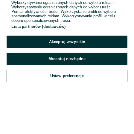
Wykorzystywanie ograniczonych danych do wyboru reklam.
Wykorzystywanie ograniczonych danych do wyboru treści.
Hasło
Pomiar efektywności treści. Wykorzystanie profili do wyboru
spersonalizowanych reklam. Wykorzystywanie profili w celu
doboru spersonalizowanych treści.
Lista partnerów (dostawców)
Nie pamiętasz hasła?
Akceptuj wszystkie
Zaloguj się
Akceptuj niezbędne
Kontynuując za pośrednictwem jednego z dostawców wskazanych powyżej,
Ustaw preferencje
akceptuję
Regulamin serwisu
OLX.pl w jego aktualnym brzmieniu.