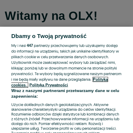
Witamy na OLX!
Dbamy o Twoją prywatność
Kontynuuj przez Facebooka
My i nasi
partnerzy przechowujemy lub uzyskujemy dostęp
447
do informacji na urządzeniu, takich jak unikalne identyfikatory w
Kontynuuj przez konto Apple
plikach cookie w celu przetwarzania danych osobowych.
Użytkownik może zaakceptować wybory lub zarządzać nimi,
klikając poniżej lub w dowolnym momencie na stronie polityki
prywatności. Te wybory będą sygnalizowane naszym partnerom
Kontynuuj przez konto Google
i nie będą miały wpływu na dane przeglądania.
Polityka
cookies,
Polityka Prywatności
Wraz z naszymi partnerami przetwarzamy dane w celu
LUB
zapewnienia:
Zaloguj się
Załóż konto
Użycie dokładnych danych geolokalizacyjnych. Aktywne
skanowanie charakterystyki urządzenia do celów identyfikacji.
Rozumienie odbiorców dzięki statystyce lub kombinacji danych
E-mail
z różnych źródeł. Przechowywanie informacji na urządzeniu lub
dostęp do nich. Pomiar efektywności reklam. Rozwój i
ulepszanie usług. Tworzenie profili w celu personalizacji treści.
Tworzenie profili w celu spersonalizowanych reklam.