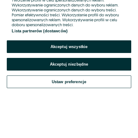
Wykorzystywanie ograniczonych danych do wyboru reklam.
Wykorzystywanie ograniczonych danych do wyboru treści.
Hasło
Pomiar efektywności treści. Wykorzystanie profili do wyboru
spersonalizowanych reklam. Wykorzystywanie profili w celu
doboru spersonalizowanych treści.
Lista partnerów (dostawców)
Nie pamiętasz hasła?
Akceptuj wszystkie
Zaloguj się
Akceptuj niezbędne
Kontynuując za pośrednictwem jednego z dostawców wskazanych powyżej,
akceptuję
OLX.pl w jego aktualnym brzmieniu.
Ustaw preferencje
Regulamin serwisu