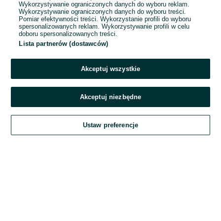
Wykorzystywanie ograniczonych danych do wyboru reklam.
Wykorzystywanie ograniczonych danych do wyboru treści.
Hasło
Pomiar efektywności treści. Wykorzystanie profili do wyboru
spersonalizowanych reklam. Wykorzystywanie profili w celu
doboru spersonalizowanych treści.
Lista partnerów (dostawców)
Nie pamiętasz hasła?
Akceptuj wszystkie
Zaloguj się
Akceptuj niezbędne
Kontynuując za pośrednictwem jednego z dostawców wskazanych powyżej,
Ustaw preferencje
akceptuję
Regulamin serwisu
OLX.pl w jego aktualnym brzmieniu.