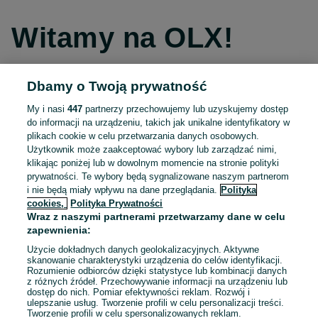
Witamy na OLX!
Dbamy o Twoją prywatność
Kontynuuj przez Facebooka
My i nasi
447
partnerzy przechowujemy lub uzyskujemy dostęp
do informacji na urządzeniu, takich jak unikalne identyfikatory w
Kontynuuj przez konto Apple
plikach cookie w celu przetwarzania danych osobowych.
Użytkownik może zaakceptować wybory lub zarządzać nimi,
klikając poniżej lub w dowolnym momencie na stronie polityki
prywatności. Te wybory będą sygnalizowane naszym partnerom
Kontynuuj przez konto Google
i nie będą miały wpływu na dane przeglądania.
Polityka
cookies,
Polityka Prywatności
Wraz z naszymi partnerami przetwarzamy dane w celu
LUB
zapewnienia:
Zaloguj się
Załóż konto
Użycie dokładnych danych geolokalizacyjnych. Aktywne
skanowanie charakterystyki urządzenia do celów identyfikacji.
Rozumienie odbiorców dzięki statystyce lub kombinacji danych
E-mail
z różnych źródeł. Przechowywanie informacji na urządzeniu lub
dostęp do nich. Pomiar efektywności reklam. Rozwój i
ulepszanie usług. Tworzenie profili w celu personalizacji treści.
Tworzenie profili w celu spersonalizowanych reklam.