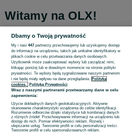
Witamy na OLX!
Dbamy o Twoją prywatność
Kontynuuj przez Facebooka
My i nasi
447
partnerzy przechowujemy lub uzyskujemy dostęp
do informacji na urządzeniu, takich jak unikalne identyfikatory w
Kontynuuj przez konto Apple
plikach cookie w celu przetwarzania danych osobowych.
Użytkownik może zaakceptować wybory lub zarządzać nimi,
klikając poniżej lub w dowolnym momencie na stronie polityki
prywatności. Te wybory będą sygnalizowane naszym partnerom
Kontynuuj przez konto Google
i nie będą miały wpływu na dane przeglądania.
Polityka
cookies,
Polityka Prywatności
Wraz z naszymi partnerami przetwarzamy dane w celu
LUB
zapewnienia:
Zaloguj się
Załóż konto
Użycie dokładnych danych geolokalizacyjnych. Aktywne
skanowanie charakterystyki urządzenia do celów identyfikacji.
Rozumienie odbiorców dzięki statystyce lub kombinacji danych
E-mail
z różnych źródeł. Przechowywanie informacji na urządzeniu lub
dostęp do nich. Pomiar efektywności reklam. Rozwój i
ulepszanie usług. Tworzenie profili w celu personalizacji treści.
Tworzenie profili w celu spersonalizowanych reklam.