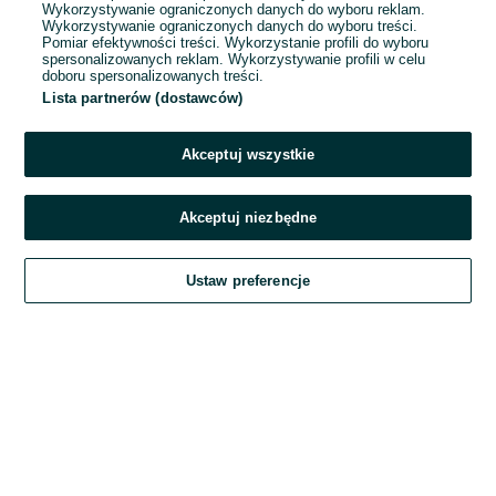
Wykorzystywanie ograniczonych danych do wyboru reklam.
Wykorzystywanie ograniczonych danych do wyboru treści.
Hasło
Pomiar efektywności treści. Wykorzystanie profili do wyboru
spersonalizowanych reklam. Wykorzystywanie profili w celu
doboru spersonalizowanych treści.
Lista partnerów (dostawców)
Nie pamiętasz hasła?
Akceptuj wszystkie
Zaloguj się
Akceptuj niezbędne
Kontynuując za pośrednictwem jednego z dostawców wskazanych powyżej,
Ustaw preferencje
akceptuję
Regulamin serwisu
OLX.pl w jego aktualnym brzmieniu.