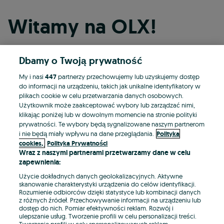
Witamy na OLX!
Dbamy o Twoją prywatność
Kontynuuj przez Facebooka
My i nasi
447
partnerzy przechowujemy lub uzyskujemy dostęp
do informacji na urządzeniu, takich jak unikalne identyfikatory w
Kontynuuj przez konto Apple
plikach cookie w celu przetwarzania danych osobowych.
Użytkownik może zaakceptować wybory lub zarządzać nimi,
klikając poniżej lub w dowolnym momencie na stronie polityki
prywatności. Te wybory będą sygnalizowane naszym partnerom
Kontynuuj przez konto Google
i nie będą miały wpływu na dane przeglądania.
Polityka
cookies,
Polityka Prywatności
Wraz z naszymi partnerami przetwarzamy dane w celu
LUB
zapewnienia:
Zaloguj się
Załóż konto
Użycie dokładnych danych geolokalizacyjnych. Aktywne
skanowanie charakterystyki urządzenia do celów identyfikacji.
Rozumienie odbiorców dzięki statystyce lub kombinacji danych
E-mail
z różnych źródeł. Przechowywanie informacji na urządzeniu lub
dostęp do nich. Pomiar efektywności reklam. Rozwój i
ulepszanie usług. Tworzenie profili w celu personalizacji treści.
Tworzenie profili w celu spersonalizowanych reklam.