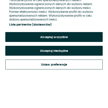
Wykorzystywanie ograniczonych danych do wyboru reklam.
Wykorzystywanie ograniczonych danych do wyboru treści.
Hasło
Pomiar efektywności treści. Wykorzystanie profili do wyboru
spersonalizowanych reklam. Wykorzystywanie profili w celu
doboru spersonalizowanych treści.
Lista partnerów (dostawców)
Nie pamiętasz hasła?
Akceptuj wszystkie
Zaloguj się
Akceptuj niezbędne
Kontynuując za pośrednictwem jednego z dostawców wskazanych powyżej,
akceptuję
Regulamin serwisu
OLX.pl w jego aktualnym brzmieniu.
Ustaw preferencje