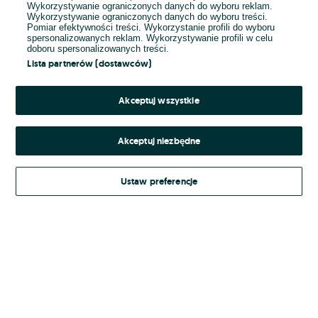
Wykorzystywanie ograniczonych danych do wyboru reklam.
Wykorzystywanie ograniczonych danych do wyboru treści.
Hasło
Pomiar efektywności treści. Wykorzystanie profili do wyboru
spersonalizowanych reklam. Wykorzystywanie profili w celu
doboru spersonalizowanych treści.
Lista partnerów (dostawców)
Nie pamiętasz hasła?
Akceptuj wszystkie
Zaloguj się
Akceptuj niezbędne
Kontynuując za pośrednictwem jednego z dostawców wskazanych powyżej,
Ustaw preferencje
Regulamin serwisu
akceptuję
OLX.pl w jego aktualnym brzmieniu.