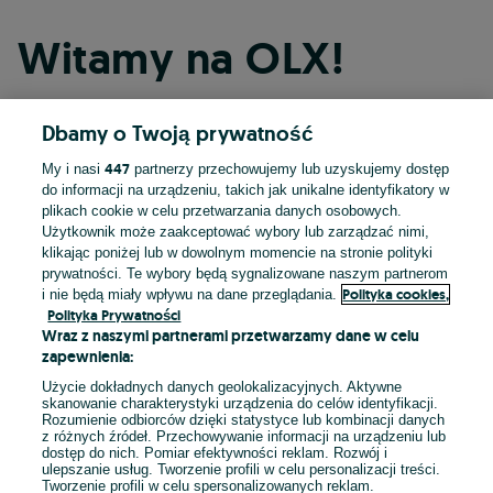
Witamy na OLX!
Dbamy o Twoją prywatność
Kontynuuj przez Facebooka
447
My i nasi
partnerzy przechowujemy lub uzyskujemy dostęp
do informacji na urządzeniu, takich jak unikalne identyfikatory w
Kontynuuj przez konto Apple
plikach cookie w celu przetwarzania danych osobowych.
Użytkownik może zaakceptować wybory lub zarządzać nimi,
klikając poniżej lub w dowolnym momencie na stronie polityki
prywatności. Te wybory będą sygnalizowane naszym partnerom
Kontynuuj przez konto Google
Polityka cookies,
i nie będą miały wpływu na dane przeglądania.
Polityka Prywatności
Wraz z naszymi partnerami przetwarzamy dane w celu
LUB
zapewnienia:
Zaloguj się
Załóż konto
Użycie dokładnych danych geolokalizacyjnych. Aktywne
skanowanie charakterystyki urządzenia do celów identyfikacji.
Rozumienie odbiorców dzięki statystyce lub kombinacji danych
E-mail
z różnych źródeł. Przechowywanie informacji na urządzeniu lub
dostęp do nich. Pomiar efektywności reklam. Rozwój i
ulepszanie usług. Tworzenie profili w celu personalizacji treści.
Tworzenie profili w celu spersonalizowanych reklam.