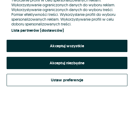
Wykorzystywanie ograniczonych danych do wyboru reklam.
Wykorzystywanie ograniczonych danych do wyboru treści.
Hasło
Pomiar efektywności treści. Wykorzystanie profili do wyboru
spersonalizowanych reklam. Wykorzystywanie profili w celu
doboru spersonalizowanych treści.
Lista partnerów (dostawców)
Nie pamiętasz hasła?
Akceptuj wszystkie
Zaloguj się
Akceptuj niezbędne
Kontynuując za pośrednictwem jednego z dostawców wskazanych powyżej,
akceptuję
Regulamin serwisu
OLX.pl w jego aktualnym brzmieniu.
Ustaw preferencje