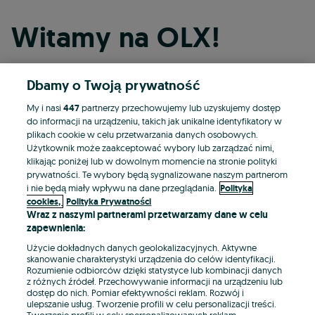
Witamy na OLX!
Dbamy o Twoją prywatność
Kontynuuj przez Facebooka
My i nasi
447
partnerzy przechowujemy lub uzyskujemy dostęp
do informacji na urządzeniu, takich jak unikalne identyfikatory w
Kontynuuj przez konto Apple
plikach cookie w celu przetwarzania danych osobowych.
Użytkownik może zaakceptować wybory lub zarządzać nimi,
klikając poniżej lub w dowolnym momencie na stronie polityki
prywatności. Te wybory będą sygnalizowane naszym partnerom
Kontynuuj przez konto Google
i nie będą miały wpływu na dane przeglądania.
Polityka
cookies,
Polityka Prywatności
Wraz z naszymi partnerami przetwarzamy dane w celu
LUB
zapewnienia:
Zaloguj się
Załóż konto
Użycie dokładnych danych geolokalizacyjnych. Aktywne
skanowanie charakterystyki urządzenia do celów identyfikacji.
Rozumienie odbiorców dzięki statystyce lub kombinacji danych
E-mail
z różnych źródeł. Przechowywanie informacji na urządzeniu lub
dostęp do nich. Pomiar efektywności reklam. Rozwój i
ulepszanie usług. Tworzenie profili w celu personalizacji treści.
Tworzenie profili w celu spersonalizowanych reklam.