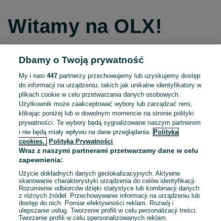
Witamy na OLX!
Dbamy o Twoją prywatność
Kontynuuj przez Facebooka
My i nasi
447
partnerzy przechowujemy lub uzyskujemy dostęp
do informacji na urządzeniu, takich jak unikalne identyfikatory w
Kontynuuj przez konto Apple
plikach cookie w celu przetwarzania danych osobowych.
Użytkownik może zaakceptować wybory lub zarządzać nimi,
klikając poniżej lub w dowolnym momencie na stronie polityki
prywatności. Te wybory będą sygnalizowane naszym partnerom
Kontynuuj przez konto Google
i nie będą miały wpływu na dane przeglądania.
Polityka
cookies,
Polityka Prywatności
Wraz z naszymi partnerami przetwarzamy dane w celu
LUB
zapewnienia:
Zaloguj się
Załóż konto
Użycie dokładnych danych geolokalizacyjnych. Aktywne
skanowanie charakterystyki urządzenia do celów identyfikacji.
Rozumienie odbiorców dzięki statystyce lub kombinacji danych
E-mail
z różnych źródeł. Przechowywanie informacji na urządzeniu lub
dostęp do nich. Pomiar efektywności reklam. Rozwój i
ulepszanie usług. Tworzenie profili w celu personalizacji treści.
Tworzenie profili w celu spersonalizowanych reklam.