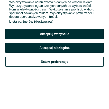
Wykorzystywanie ograniczonych danych do wyboru reklam.
Wykorzystywanie ograniczonych danych do wyboru treści.
Hasło
Pomiar efektywności treści. Wykorzystanie profili do wyboru
spersonalizowanych reklam. Wykorzystywanie profili w celu
doboru spersonalizowanych treści.
Lista partnerów (dostawców)
Nie pamiętasz hasła?
Akceptuj wszystkie
Zaloguj się
Akceptuj niezbędne
Kontynuując za pośrednictwem jednego z dostawców wskazanych powyżej,
Ustaw preferencje
akceptuję
Regulamin serwisu
OLX.pl w jego aktualnym brzmieniu.