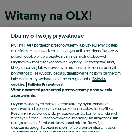
Witamy na OLX!
Dbamy o Twoją prywatność
Kontynuuj przez Facebooka
My i nasi
447
partnerzy przechowujemy lub uzyskujemy dostęp
do informacji na urządzeniu, takich jak unikalne identyfikatory w
Kontynuuj przez konto Apple
plikach cookie w celu przetwarzania danych osobowych.
Użytkownik może zaakceptować wybory lub zarządzać nimi,
klikając poniżej lub w dowolnym momencie na stronie polityki
prywatności. Te wybory będą sygnalizowane naszym partnerom
Kontynuuj przez konto Google
i nie będą miały wpływu na dane przeglądania.
Polityka
cookies,
Polityka Prywatności
Wraz z naszymi partnerami przetwarzamy dane w celu
LUB
zapewnienia:
Zaloguj się
Załóż konto
Użycie dokładnych danych geolokalizacyjnych. Aktywne
skanowanie charakterystyki urządzenia do celów identyfikacji.
Rozumienie odbiorców dzięki statystyce lub kombinacji danych
E-mail
z różnych źródeł. Przechowywanie informacji na urządzeniu lub
dostęp do nich. Pomiar efektywności reklam. Rozwój i
ulepszanie usług. Tworzenie profili w celu personalizacji treści.
Tworzenie profili w celu spersonalizowanych reklam.