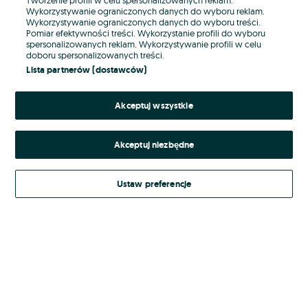
Wykorzystywanie ograniczonych danych do wyboru reklam.
Wykorzystywanie ograniczonych danych do wyboru treści.
Hasło
Pomiar efektywności treści. Wykorzystanie profili do wyboru
spersonalizowanych reklam. Wykorzystywanie profili w celu
doboru spersonalizowanych treści.
Lista partnerów (dostawców)
Nie pamiętasz hasła?
Akceptuj wszystkie
Zaloguj się
Akceptuj niezbędne
Kontynuując za pośrednictwem jednego z dostawców wskazanych powyżej,
akceptuję
Regulamin serwisu
OLX.pl w jego aktualnym brzmieniu.
Ustaw preferencje