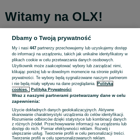
Witamy na OLX!
Dbamy o Twoją prywatność
Kontynuuj przez Facebooka
My i nasi
447
partnerzy przechowujemy lub uzyskujemy dostęp
do informacji na urządzeniu, takich jak unikalne identyfikatory w
Kontynuuj przez konto Apple
plikach cookie w celu przetwarzania danych osobowych.
Użytkownik może zaakceptować wybory lub zarządzać nimi,
klikając poniżej lub w dowolnym momencie na stronie polityki
prywatności. Te wybory będą sygnalizowane naszym partnerom
Kontynuuj przez konto Google
i nie będą miały wpływu na dane przeglądania.
Polityka
cookies,
Polityka Prywatności
Wraz z naszymi partnerami przetwarzamy dane w celu
LUB
zapewnienia:
Zaloguj się
Załóż konto
Użycie dokładnych danych geolokalizacyjnych. Aktywne
skanowanie charakterystyki urządzenia do celów identyfikacji.
Rozumienie odbiorców dzięki statystyce lub kombinacji danych
E-mail
z różnych źródeł. Przechowywanie informacji na urządzeniu lub
dostęp do nich. Pomiar efektywności reklam. Rozwój i
ulepszanie usług. Tworzenie profili w celu personalizacji treści.
Tworzenie profili w celu spersonalizowanych reklam.