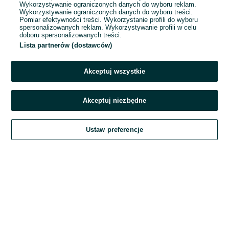
Wykorzystywanie ograniczonych danych do wyboru reklam.
Wykorzystywanie ograniczonych danych do wyboru treści.
Hasło
Pomiar efektywności treści. Wykorzystanie profili do wyboru
spersonalizowanych reklam. Wykorzystywanie profili w celu
doboru spersonalizowanych treści.
Lista partnerów (dostawców)
Nie pamiętasz hasła?
Akceptuj wszystkie
Zaloguj się
Akceptuj niezbędne
Kontynuując za pośrednictwem jednego z dostawców wskazanych powyżej,
Ustaw preferencje
akceptuję
Regulamin serwisu
OLX.pl w jego aktualnym brzmieniu.