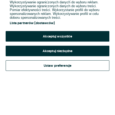
Wykorzystywanie ograniczonych danych do wyboru reklam.
Wykorzystywanie ograniczonych danych do wyboru treści.
Hasło
Pomiar efektywności treści. Wykorzystanie profili do wyboru
spersonalizowanych reklam. Wykorzystywanie profili w celu
doboru spersonalizowanych treści.
Lista partnerów (dostawców)
Nie pamiętasz hasła?
Akceptuj wszystkie
Zaloguj się
Akceptuj niezbędne
Kontynuując za pośrednictwem jednego z dostawców wskazanych powyżej,
Ustaw preferencje
Regulamin serwisu
akceptuję
OLX.pl w jego aktualnym brzmieniu.