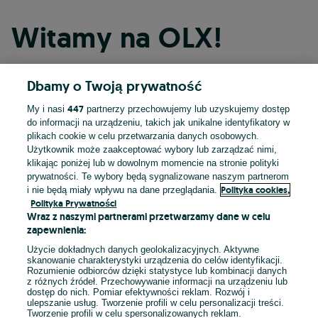
Witamy na OLX!
Dbamy o Twoją prywatność
Kontynuuj przez Facebooka
447
My i nasi
partnerzy przechowujemy lub uzyskujemy dostęp
do informacji na urządzeniu, takich jak unikalne identyfikatory w
Kontynuuj przez konto Apple
plikach cookie w celu przetwarzania danych osobowych.
Użytkownik może zaakceptować wybory lub zarządzać nimi,
klikając poniżej lub w dowolnym momencie na stronie polityki
prywatności. Te wybory będą sygnalizowane naszym partnerom
Kontynuuj przez konto Google
Polityka cookies,
i nie będą miały wpływu na dane przeglądania.
Polityka Prywatności
Wraz z naszymi partnerami przetwarzamy dane w celu
LUB
zapewnienia:
Zaloguj się
Załóż konto
Użycie dokładnych danych geolokalizacyjnych. Aktywne
skanowanie charakterystyki urządzenia do celów identyfikacji.
Rozumienie odbiorców dzięki statystyce lub kombinacji danych
E-mail
z różnych źródeł. Przechowywanie informacji na urządzeniu lub
dostęp do nich. Pomiar efektywności reklam. Rozwój i
ulepszanie usług. Tworzenie profili w celu personalizacji treści.
Tworzenie profili w celu spersonalizowanych reklam.