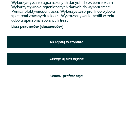
Wykorzystywanie ograniczonych danych do wyboru reklam.
Wykorzystywanie ograniczonych danych do wyboru treści.
Hasło
Pomiar efektywności treści. Wykorzystanie profili do wyboru
spersonalizowanych reklam. Wykorzystywanie profili w celu
doboru spersonalizowanych treści.
Lista partnerów (dostawców)
Nie pamiętasz hasła?
Akceptuj wszystkie
Zaloguj się
Akceptuj niezbędne
Kontynuując za pośrednictwem jednego z dostawców wskazanych powyżej,
Ustaw preferencje
Regulamin serwisu
akceptuję
OLX.pl w jego aktualnym brzmieniu.