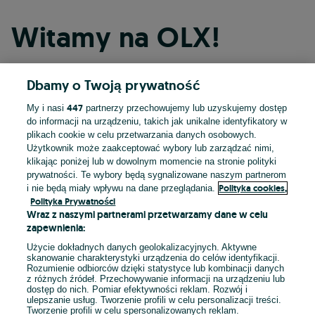
Witamy na OLX!
Dbamy o Twoją prywatność
Kontynuuj przez Facebooka
447
My i nasi
partnerzy przechowujemy lub uzyskujemy dostęp
do informacji na urządzeniu, takich jak unikalne identyfikatory w
Kontynuuj przez konto Apple
plikach cookie w celu przetwarzania danych osobowych.
Użytkownik może zaakceptować wybory lub zarządzać nimi,
klikając poniżej lub w dowolnym momencie na stronie polityki
prywatności. Te wybory będą sygnalizowane naszym partnerom
Kontynuuj przez konto Google
Polityka cookies,
i nie będą miały wpływu na dane przeglądania.
Polityka Prywatności
Wraz z naszymi partnerami przetwarzamy dane w celu
LUB
zapewnienia:
Zaloguj się
Załóż konto
Użycie dokładnych danych geolokalizacyjnych. Aktywne
skanowanie charakterystyki urządzenia do celów identyfikacji.
Rozumienie odbiorców dzięki statystyce lub kombinacji danych
E-mail
z różnych źródeł. Przechowywanie informacji na urządzeniu lub
dostęp do nich. Pomiar efektywności reklam. Rozwój i
ulepszanie usług. Tworzenie profili w celu personalizacji treści.
Tworzenie profili w celu spersonalizowanych reklam.