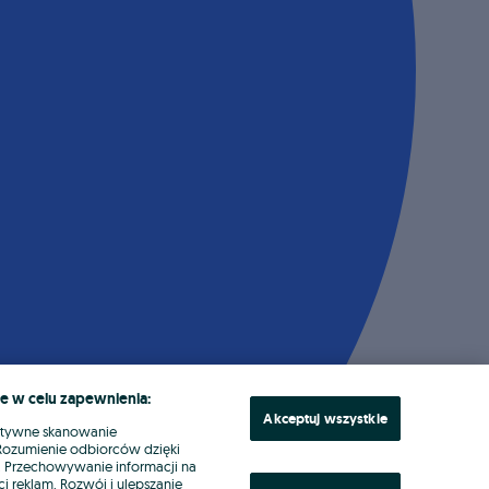
e w celu zapewnienia:
Akceptuj wszystkie
ktywne skanowanie
. Rozumienie odbiorców dzięki
ł. Przechowywanie informacji na
i reklam. Rozwój i ulepszanie