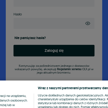
Hasło
Nie pamiętasz hasła?
Zaloguj się
Kontynuując za pośrednictwem jednego z dostawców
wskazanych powyżej, akceptuję
Regulamin serwisu
OLX.pl w
jego aktualnym brzmieniu.
Wraz z naszymi partnerami przetwarzamy dan
Użycie dokładnych danych geolokalizacyjnych. A
cji na urządzeniu,
charakterystyki urządzenia do celów identyfikacji
ia danych osobowych.
statystyce lub kombinacji danych z różnych źróde
niżej lub w
urządzeniu lub dostęp do nich. Pomiar efektywnośc