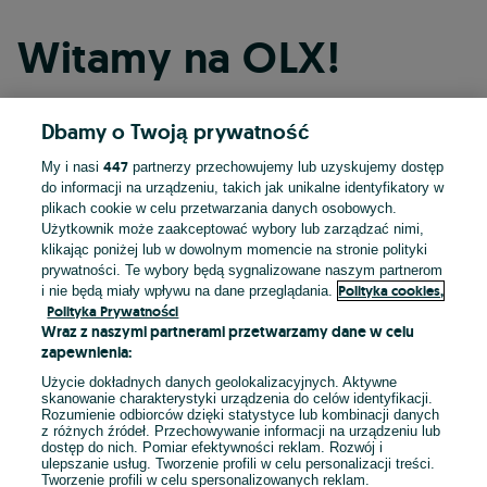
Witamy na OLX!
Dbamy o Twoją prywatność
Kontynuuj przez Facebooka
447
My i nasi
partnerzy przechowujemy lub uzyskujemy dostęp
do informacji na urządzeniu, takich jak unikalne identyfikatory w
Kontynuuj przez konto Apple
plikach cookie w celu przetwarzania danych osobowych.
Użytkownik może zaakceptować wybory lub zarządzać nimi,
klikając poniżej lub w dowolnym momencie na stronie polityki
prywatności. Te wybory będą sygnalizowane naszym partnerom
Kontynuuj przez konto Google
Polityka cookies,
i nie będą miały wpływu na dane przeglądania.
Polityka Prywatności
Wraz z naszymi partnerami przetwarzamy dane w celu
LUB
zapewnienia:
Zaloguj się
Załóż konto
Użycie dokładnych danych geolokalizacyjnych. Aktywne
skanowanie charakterystyki urządzenia do celów identyfikacji.
Rozumienie odbiorców dzięki statystyce lub kombinacji danych
E-mail
z różnych źródeł. Przechowywanie informacji na urządzeniu lub
dostęp do nich. Pomiar efektywności reklam. Rozwój i
ulepszanie usług. Tworzenie profili w celu personalizacji treści.
Tworzenie profili w celu spersonalizowanych reklam.