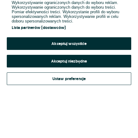
Wykorzystywanie ograniczonych danych do wyboru reklam.
Wykorzystywanie ograniczonych danych do wyboru treści.
Hasło
Pomiar efektywności treści. Wykorzystanie profili do wyboru
spersonalizowanych reklam. Wykorzystywanie profili w celu
doboru spersonalizowanych treści.
Lista partnerów (dostawców)
Nie pamiętasz hasła?
Akceptuj wszystkie
Zaloguj się
Akceptuj niezbędne
Kontynuując za pośrednictwem jednego z dostawców wskazanych powyżej,
Ustaw preferencje
Regulamin serwisu
akceptuję
OLX.pl w jego aktualnym brzmieniu.