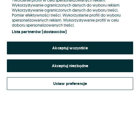
Wykorzystywanie ograniczonych danych do wyboru reklam.
Wykorzystywanie ograniczonych danych do wyboru treści.
Hasło
Pomiar efektywności treści. Wykorzystanie profili do wyboru
spersonalizowanych reklam. Wykorzystywanie profili w celu
doboru spersonalizowanych treści.
Lista partnerów (dostawców)
Nie pamiętasz hasła?
Akceptuj wszystkie
Zaloguj się
Akceptuj niezbędne
Kontynuując za pośrednictwem jednego z dostawców wskazanych powyżej,
akceptuję
Regulamin serwisu
OLX.pl w jego aktualnym brzmieniu.
Ustaw preferencje