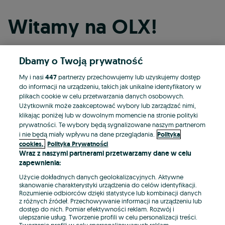
Witamy na OLX!
Dbamy o Twoją prywatność
Kontynuuj przez Facebooka
My i nasi
447
partnerzy przechowujemy lub uzyskujemy dostęp
do informacji na urządzeniu, takich jak unikalne identyfikatory w
Kontynuuj przez konto Apple
plikach cookie w celu przetwarzania danych osobowych.
Użytkownik może zaakceptować wybory lub zarządzać nimi,
klikając poniżej lub w dowolnym momencie na stronie polityki
prywatności. Te wybory będą sygnalizowane naszym partnerom
Kontynuuj przez konto Google
i nie będą miały wpływu na dane przeglądania.
Polityka
cookies,
Polityka Prywatności
Wraz z naszymi partnerami przetwarzamy dane w celu
LUB
zapewnienia:
Zaloguj się
Załóż konto
Użycie dokładnych danych geolokalizacyjnych. Aktywne
skanowanie charakterystyki urządzenia do celów identyfikacji.
Rozumienie odbiorców dzięki statystyce lub kombinacji danych
E-mail
z różnych źródeł. Przechowywanie informacji na urządzeniu lub
dostęp do nich. Pomiar efektywności reklam. Rozwój i
ulepszanie usług. Tworzenie profili w celu personalizacji treści.
Tworzenie profili w celu spersonalizowanych reklam.