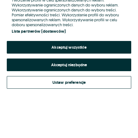
Wykorzystywanie ograniczonych danych do wyboru reklam.
Wykorzystywanie ograniczonych danych do wyboru treści.
Hasło
Pomiar efektywności treści. Wykorzystanie profili do wyboru
spersonalizowanych reklam. Wykorzystywanie profili w celu
doboru spersonalizowanych treści.
Lista partnerów (dostawców)
Nie pamiętasz hasła?
Akceptuj wszystkie
Zaloguj się
Akceptuj niezbędne
Kontynuując za pośrednictwem jednego z dostawców wskazanych powyżej,
akceptuję
Regulamin serwisu
OLX.pl w jego aktualnym brzmieniu.
Ustaw preferencje