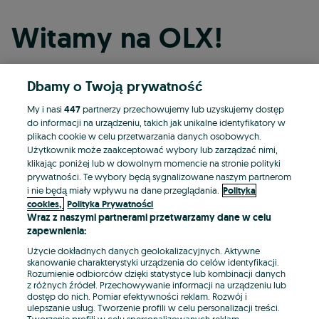
Witamy na OLX!
Dbamy o Twoją prywatność
Kontynuuj przez Facebooka
My i nasi
447
partnerzy przechowujemy lub uzyskujemy dostęp
do informacji na urządzeniu, takich jak unikalne identyfikatory w
Kontynuuj przez konto Apple
plikach cookie w celu przetwarzania danych osobowych.
Użytkownik może zaakceptować wybory lub zarządzać nimi,
klikając poniżej lub w dowolnym momencie na stronie polityki
prywatności. Te wybory będą sygnalizowane naszym partnerom
Kontynuuj przez konto Google
i nie będą miały wpływu na dane przeglądania.
Polityka
cookies,
Polityka Prywatności
Wraz z naszymi partnerami przetwarzamy dane w celu
LUB
zapewnienia:
Zaloguj się
Załóż konto
Użycie dokładnych danych geolokalizacyjnych. Aktywne
skanowanie charakterystyki urządzenia do celów identyfikacji.
Rozumienie odbiorców dzięki statystyce lub kombinacji danych
E-mail
z różnych źródeł. Przechowywanie informacji na urządzeniu lub
dostęp do nich. Pomiar efektywności reklam. Rozwój i
ulepszanie usług. Tworzenie profili w celu personalizacji treści.
Tworzenie profili w celu spersonalizowanych reklam.