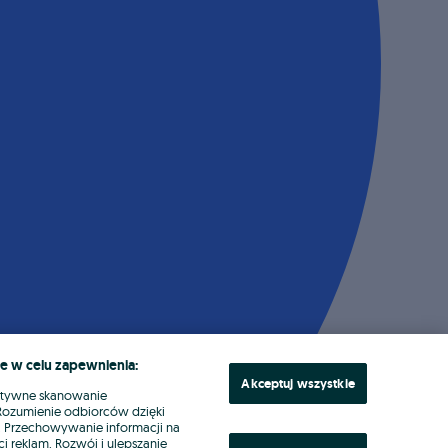
e w celu zapewnienia:
Akceptuj wszystkie
ktywne skanowanie
. Rozumienie odbiorców dzięki
ł. Przechowywanie informacji na
i reklam. Rozwój i ulepszanie