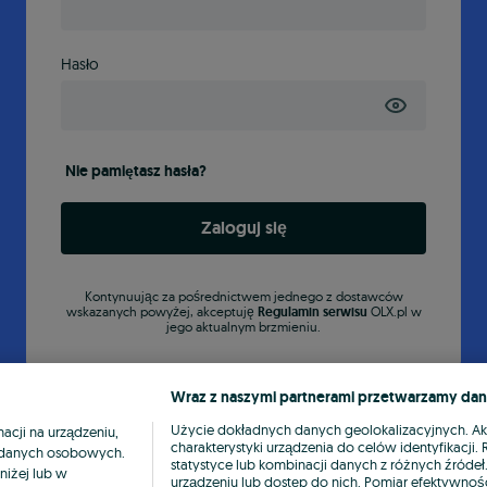
Hasło
Nie pamiętasz hasła?
Zaloguj się
Kontynuując za pośrednictwem jednego z dostawców
wskazanych powyżej, akceptuję
Regulamin serwisu
OLX.pl w
jego aktualnym brzmieniu.
Wraz z naszymi partnerami przetwarzamy dan
Użycie dokładnych danych geolokalizacyjnych. A
cji na urządzeniu,
charakterystyki urządzenia do celów identyfikacji
ia danych osobowych.
statystyce lub kombinacji danych z różnych źróde
niżej lub w
urządzeniu lub dostęp do nich. Pomiar efektywnośc