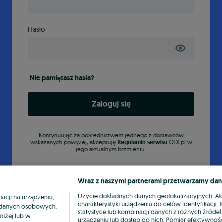
Hasło
Nie pamiętasz hasła?
Zaloguj się
Kontynuując za pośrednictwem jednego z dostawców
wskazanych powyżej, akceptuję
Regulamin serwisu
OLX.pl w
jego aktualnym brzmieniu.
Wraz z naszymi partnerami przetwarzamy dan
Użycie dokładnych danych geolokalizacyjnych. A
cji na urządzeniu,
charakterystyki urządzenia do celów identyfikacji
ia danych osobowych.
statystyce lub kombinacji danych z różnych źróde
niżej lub w
urządzeniu lub dostęp do nich. Pomiar efektywnośc