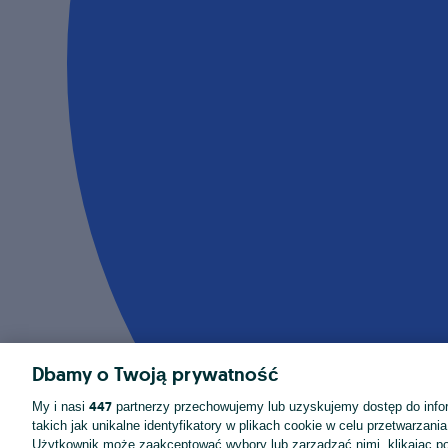
Dbamy o Twoją prywatność
447
My i nasi
partnerzy przechowujemy lub uzyskujemy dostęp do infor
takich jak unikalne identyfikatory w plikach cookie w celu przetwarzan
Użytkownik może zaakceptować wybory lub zarządzać nimi, klikając po