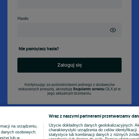
Hasło
Nie pamiętasz hasła?
Zaloguj się
Kontynuując za pośrednictwem jednego z dostawców
Regulamin serwisu
wskazanych powyżej, akceptuję
OLX.pl w
jego aktualnym brzmieniu.
Wraz z naszymi partnerami przetwarzamy dan
Użycie dokładnych danych geolokalizacyjnych. A
macji na urządzeniu,
charakterystyki urządzenia do celów identyfikacji
ia danych osobowych.
statystyce lub kombinacji danych z różnych źróde
niżej lub w