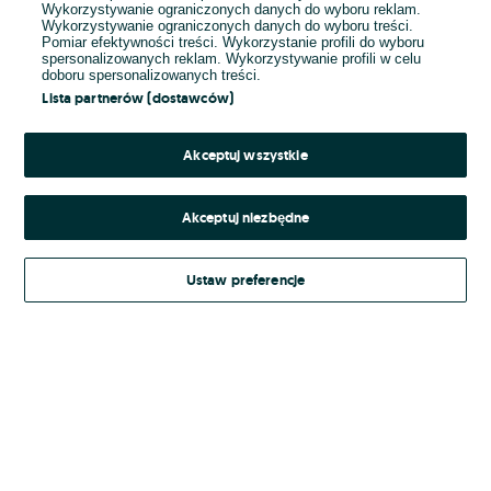
Wykorzystywanie ograniczonych danych do wyboru reklam.
Wykorzystywanie ograniczonych danych do wyboru treści.
Hasło
Pomiar efektywności treści. Wykorzystanie profili do wyboru
spersonalizowanych reklam. Wykorzystywanie profili w celu
doboru spersonalizowanych treści.
Lista partnerów (dostawców)
Nie pamiętasz hasła?
Akceptuj wszystkie
Zaloguj się
Akceptuj niezbędne
Kontynuując za pośrednictwem jednego z dostawców wskazanych powyżej,
Ustaw preferencje
Regulamin serwisu
akceptuję
OLX.pl w jego aktualnym brzmieniu.