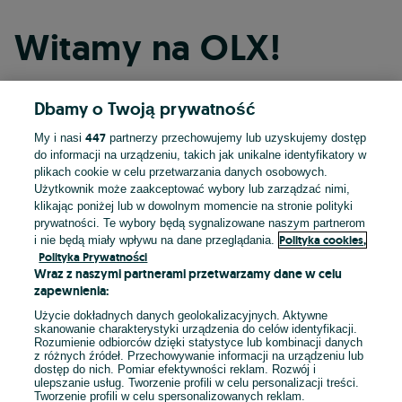
Witamy na OLX!
Dbamy o Twoją prywatność
Kontynuuj przez Facebooka
447
My i nasi
partnerzy przechowujemy lub uzyskujemy dostęp
do informacji na urządzeniu, takich jak unikalne identyfikatory w
Kontynuuj przez konto Apple
plikach cookie w celu przetwarzania danych osobowych.
Użytkownik może zaakceptować wybory lub zarządzać nimi,
klikając poniżej lub w dowolnym momencie na stronie polityki
prywatności. Te wybory będą sygnalizowane naszym partnerom
Kontynuuj przez konto Google
Polityka cookies,
i nie będą miały wpływu na dane przeglądania.
Polityka Prywatności
Wraz z naszymi partnerami przetwarzamy dane w celu
LUB
zapewnienia:
Zaloguj się
Załóż konto
Użycie dokładnych danych geolokalizacyjnych. Aktywne
skanowanie charakterystyki urządzenia do celów identyfikacji.
Rozumienie odbiorców dzięki statystyce lub kombinacji danych
E-mail
z różnych źródeł. Przechowywanie informacji na urządzeniu lub
dostęp do nich. Pomiar efektywności reklam. Rozwój i
ulepszanie usług. Tworzenie profili w celu personalizacji treści.
Tworzenie profili w celu spersonalizowanych reklam.