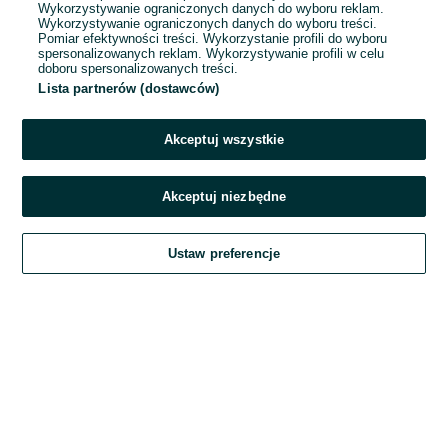
Wykorzystywanie ograniczonych danych do wyboru reklam.
Wykorzystywanie ograniczonych danych do wyboru treści.
Hasło
Pomiar efektywności treści. Wykorzystanie profili do wyboru
spersonalizowanych reklam. Wykorzystywanie profili w celu
doboru spersonalizowanych treści.
Lista partnerów (dostawców)
Nie pamiętasz hasła?
Akceptuj wszystkie
Zaloguj się
Akceptuj niezbędne
Kontynuując za pośrednictwem jednego z dostawców wskazanych powyżej,
Ustaw preferencje
akceptuję
Regulamin serwisu
OLX.pl w jego aktualnym brzmieniu.