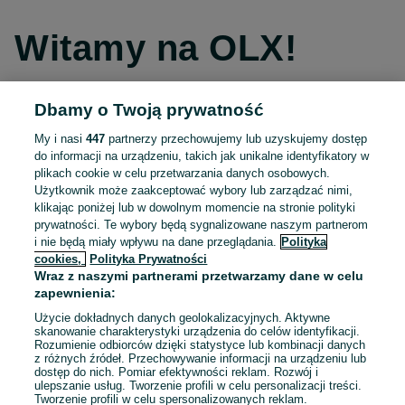
Witamy na OLX!
Dbamy o Twoją prywatność
Kontynuuj przez Facebooka
My i nasi
447
partnerzy przechowujemy lub uzyskujemy dostęp
do informacji na urządzeniu, takich jak unikalne identyfikatory w
Kontynuuj przez konto Apple
plikach cookie w celu przetwarzania danych osobowych.
Użytkownik może zaakceptować wybory lub zarządzać nimi,
klikając poniżej lub w dowolnym momencie na stronie polityki
prywatności. Te wybory będą sygnalizowane naszym partnerom
Kontynuuj przez konto Google
i nie będą miały wpływu na dane przeglądania.
Polityka
cookies,
Polityka Prywatności
Wraz z naszymi partnerami przetwarzamy dane w celu
LUB
zapewnienia:
Zaloguj się
Załóż konto
Użycie dokładnych danych geolokalizacyjnych. Aktywne
skanowanie charakterystyki urządzenia do celów identyfikacji.
Rozumienie odbiorców dzięki statystyce lub kombinacji danych
E-mail
z różnych źródeł. Przechowywanie informacji na urządzeniu lub
dostęp do nich. Pomiar efektywności reklam. Rozwój i
ulepszanie usług. Tworzenie profili w celu personalizacji treści.
Tworzenie profili w celu spersonalizowanych reklam.