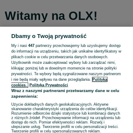
Witamy na OLX!
Dbamy o Twoją prywatność
Kontynuuj przez Facebooka
My i nasi
447
partnerzy przechowujemy lub uzyskujemy dostęp
do informacji na urządzeniu, takich jak unikalne identyfikatory w
Kontynuuj przez konto Apple
plikach cookie w celu przetwarzania danych osobowych.
Użytkownik może zaakceptować wybory lub zarządzać nimi,
klikając poniżej lub w dowolnym momencie na stronie polityki
prywatności. Te wybory będą sygnalizowane naszym partnerom
Kontynuuj przez konto Google
i nie będą miały wpływu na dane przeglądania.
Polityka
cookies,
Polityka Prywatności
Wraz z naszymi partnerami przetwarzamy dane w celu
LUB
zapewnienia:
Zaloguj się
Załóż konto
Użycie dokładnych danych geolokalizacyjnych. Aktywne
skanowanie charakterystyki urządzenia do celów identyfikacji.
Rozumienie odbiorców dzięki statystyce lub kombinacji danych
E-mail
z różnych źródeł. Przechowywanie informacji na urządzeniu lub
dostęp do nich. Pomiar efektywności reklam. Rozwój i
ulepszanie usług. Tworzenie profili w celu personalizacji treści.
Tworzenie profili w celu spersonalizowanych reklam.