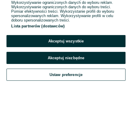
Wykorzystywanie ograniczonych danych do wyboru reklam.
Wykorzystywanie ograniczonych danych do wyboru treści.
Hasło
Pomiar efektywności treści. Wykorzystanie profili do wyboru
spersonalizowanych reklam. Wykorzystywanie profili w celu
doboru spersonalizowanych treści.
Lista partnerów (dostawców)
Nie pamiętasz hasła?
Akceptuj wszystkie
Zaloguj się
Akceptuj niezbędne
Kontynuując za pośrednictwem jednego z dostawców wskazanych powyżej,
Ustaw preferencje
akceptuję
Regulamin serwisu
OLX.pl w jego aktualnym brzmieniu.