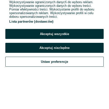
Wykorzystywanie ograniczonych danych do wyboru reklam.
Wykorzystywanie ograniczonych danych do wyboru treści.
Hasło
Pomiar efektywności treści. Wykorzystanie profili do wyboru
spersonalizowanych reklam. Wykorzystywanie profili w celu
doboru spersonalizowanych treści.
Lista partnerów (dostawców)
Nie pamiętasz hasła?
Akceptuj wszystkie
Zaloguj się
Akceptuj niezbędne
Kontynuując za pośrednictwem jednego z dostawców wskazanych powyżej,
Ustaw preferencje
akceptuję
Regulamin serwisu
OLX.pl w jego aktualnym brzmieniu.