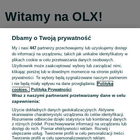
Witamy na OLX!
Dbamy o Twoją prywatność
Kontynuuj przez Facebooka
My i nasi
447
partnerzy przechowujemy lub uzyskujemy dostęp
do informacji na urządzeniu, takich jak unikalne identyfikatory w
Kontynuuj przez konto Apple
plikach cookie w celu przetwarzania danych osobowych.
Użytkownik może zaakceptować wybory lub zarządzać nimi,
klikając poniżej lub w dowolnym momencie na stronie polityki
prywatności. Te wybory będą sygnalizowane naszym partnerom
Kontynuuj przez konto Google
i nie będą miały wpływu na dane przeglądania.
Polityka
cookies,
Polityka Prywatności
Wraz z naszymi partnerami przetwarzamy dane w celu
LUB
zapewnienia:
Zaloguj się
Załóż konto
Użycie dokładnych danych geolokalizacyjnych. Aktywne
skanowanie charakterystyki urządzenia do celów identyfikacji.
Rozumienie odbiorców dzięki statystyce lub kombinacji danych
E-mail
z różnych źródeł. Przechowywanie informacji na urządzeniu lub
dostęp do nich. Pomiar efektywności reklam. Rozwój i
ulepszanie usług. Tworzenie profili w celu personalizacji treści.
Tworzenie profili w celu spersonalizowanych reklam.