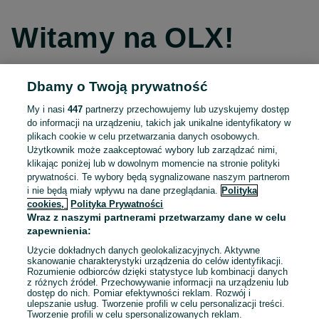
Witamy na OLX!
Dbamy o Twoją prywatność
Kontynuuj przez Facebooka
My i nasi
447
partnerzy przechowujemy lub uzyskujemy dostęp
do informacji na urządzeniu, takich jak unikalne identyfikatory w
Kontynuuj przez konto Apple
plikach cookie w celu przetwarzania danych osobowych.
Użytkownik może zaakceptować wybory lub zarządzać nimi,
klikając poniżej lub w dowolnym momencie na stronie polityki
prywatności. Te wybory będą sygnalizowane naszym partnerom
Kontynuuj przez konto Google
i nie będą miały wpływu na dane przeglądania.
Polityka
cookies,
Polityka Prywatności
Wraz z naszymi partnerami przetwarzamy dane w celu
LUB
zapewnienia:
Zaloguj się
Załóż konto
Użycie dokładnych danych geolokalizacyjnych. Aktywne
skanowanie charakterystyki urządzenia do celów identyfikacji.
Rozumienie odbiorców dzięki statystyce lub kombinacji danych
E-mail
z różnych źródeł. Przechowywanie informacji na urządzeniu lub
dostęp do nich. Pomiar efektywności reklam. Rozwój i
ulepszanie usług. Tworzenie profili w celu personalizacji treści.
Tworzenie profili w celu spersonalizowanych reklam.