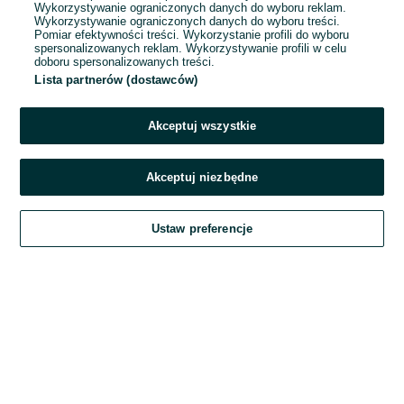
Wykorzystywanie ograniczonych danych do wyboru reklam.
Wykorzystywanie ograniczonych danych do wyboru treści.
Hasło
Pomiar efektywności treści. Wykorzystanie profili do wyboru
spersonalizowanych reklam. Wykorzystywanie profili w celu
doboru spersonalizowanych treści.
Lista partnerów (dostawców)
Nie pamiętasz hasła?
Akceptuj wszystkie
Zaloguj się
Akceptuj niezbędne
Kontynuując za pośrednictwem jednego z dostawców wskazanych powyżej,
Ustaw preferencje
akceptuję
Regulamin serwisu
OLX.pl w jego aktualnym brzmieniu.