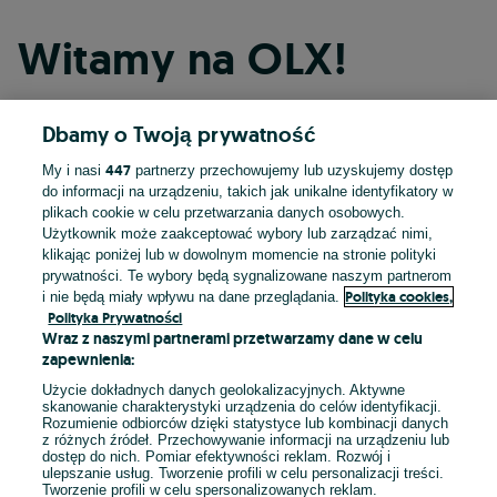
Witamy na OLX!
Dbamy o Twoją prywatność
Kontynuuj przez Facebooka
447
My i nasi
partnerzy przechowujemy lub uzyskujemy dostęp
do informacji na urządzeniu, takich jak unikalne identyfikatory w
Kontynuuj przez konto Apple
plikach cookie w celu przetwarzania danych osobowych.
Użytkownik może zaakceptować wybory lub zarządzać nimi,
klikając poniżej lub w dowolnym momencie na stronie polityki
prywatności. Te wybory będą sygnalizowane naszym partnerom
Kontynuuj przez konto Google
Polityka cookies,
i nie będą miały wpływu na dane przeglądania.
Polityka Prywatności
Wraz z naszymi partnerami przetwarzamy dane w celu
LUB
zapewnienia:
Zaloguj się
Załóż konto
Użycie dokładnych danych geolokalizacyjnych. Aktywne
skanowanie charakterystyki urządzenia do celów identyfikacji.
Rozumienie odbiorców dzięki statystyce lub kombinacji danych
E-mail
z różnych źródeł. Przechowywanie informacji na urządzeniu lub
dostęp do nich. Pomiar efektywności reklam. Rozwój i
ulepszanie usług. Tworzenie profili w celu personalizacji treści.
Tworzenie profili w celu spersonalizowanych reklam.