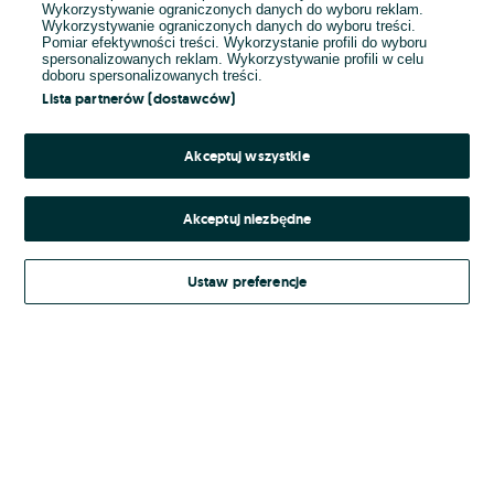
Wykorzystywanie ograniczonych danych do wyboru reklam.
Wykorzystywanie ograniczonych danych do wyboru treści.
Hasło
Pomiar efektywności treści. Wykorzystanie profili do wyboru
spersonalizowanych reklam. Wykorzystywanie profili w celu
doboru spersonalizowanych treści.
Lista partnerów (dostawców)
Nie pamiętasz hasła?
Akceptuj wszystkie
Zaloguj się
Akceptuj niezbędne
Kontynuując za pośrednictwem jednego z dostawców wskazanych powyżej,
Ustaw preferencje
Regulamin serwisu
akceptuję
OLX.pl w jego aktualnym brzmieniu.