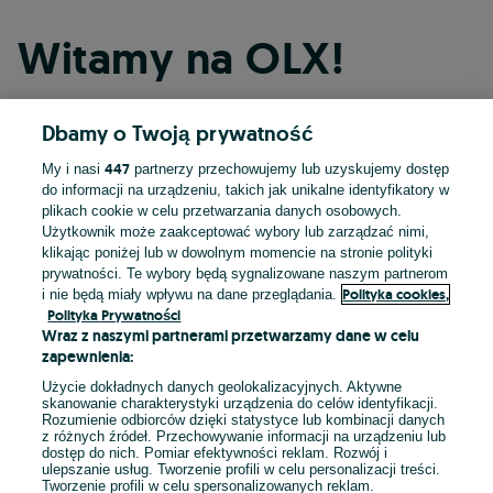
Witamy na OLX!
Dbamy o Twoją prywatność
Kontynuuj przez Facebooka
447
My i nasi
partnerzy przechowujemy lub uzyskujemy dostęp
do informacji na urządzeniu, takich jak unikalne identyfikatory w
Kontynuuj przez konto Apple
plikach cookie w celu przetwarzania danych osobowych.
Użytkownik może zaakceptować wybory lub zarządzać nimi,
klikając poniżej lub w dowolnym momencie na stronie polityki
prywatności. Te wybory będą sygnalizowane naszym partnerom
Kontynuuj przez konto Google
Polityka cookies,
i nie będą miały wpływu na dane przeglądania.
Polityka Prywatności
Wraz z naszymi partnerami przetwarzamy dane w celu
LUB
zapewnienia:
Zaloguj się
Załóż konto
Użycie dokładnych danych geolokalizacyjnych. Aktywne
skanowanie charakterystyki urządzenia do celów identyfikacji.
Rozumienie odbiorców dzięki statystyce lub kombinacji danych
E-mail
z różnych źródeł. Przechowywanie informacji na urządzeniu lub
dostęp do nich. Pomiar efektywności reklam. Rozwój i
ulepszanie usług. Tworzenie profili w celu personalizacji treści.
Tworzenie profili w celu spersonalizowanych reklam.