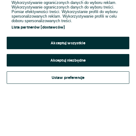
Wykorzystywanie ograniczonych danych do wyboru reklam.
Wykorzystywanie ograniczonych danych do wyboru treści.
Hasło
Pomiar efektywności treści. Wykorzystanie profili do wyboru
spersonalizowanych reklam. Wykorzystywanie profili w celu
doboru spersonalizowanych treści.
Lista partnerów (dostawców)
Nie pamiętasz hasła?
Akceptuj wszystkie
Zaloguj się
Akceptuj niezbędne
Kontynuując za pośrednictwem jednego z dostawców wskazanych powyżej,
Ustaw preferencje
Regulamin serwisu
akceptuję
OLX.pl w jego aktualnym brzmieniu.